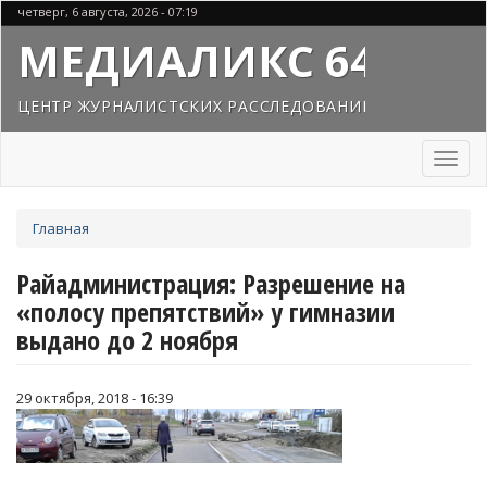
Перейти
четверг, 6 августа, 2026 - 07:19
к
МЕДИАЛИКС 64
основному
содержанию
ЦЕНТР ЖУРНАЛИСТСКИХ РАССЛЕДОВАНИЙ
Toggl
naviga
Вы
Главная
здесь
Райадминистрация: Разрешение на
«полосу препятствий» у гимназии
выдано до 2 ноября
29 октября, 2018 - 16:39