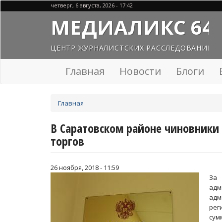
Перейти
четверг, 6 августа, 2026 - 17:42
к
МЕДИАЛИКС 64
основному
содержанию
ЦЕНТР ЖУРНАЛИСТСКИХ РАССЛЕДОВАНИЙ
Главная
Новости
Блоги
Вы
Главная
здесь
В Саратовском районе чиновники
торгов
26 ноября, 2018 - 11:59
За 
ад
адм
рег
сум