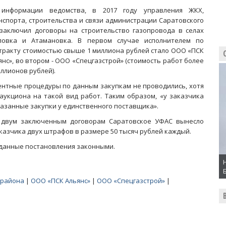
информации ведомства, в 2017 году управления ЖКХ,
нспорта, строительства и связи администрации Саратовского
заключил договоры на строительство газопровода в селах
ловка и Атамановка. В первом случае исполнителем по
тракту стоимостью свыше 1 миллиона рублей стало ООО «ПСК
янс», во втором - ООО «Спецгазстрой» (стоимость работ более
иллионов рублей).
ентные процедуры по данным закупкам не проводились, хотя
укциона на такой вид работ. Таким образом, «у заказчика
азанные закупки у единственного поставщика».
 двум заключенным договорам Саратовское УФАС вынесло
казчика двух штрафов в размере 50 тысяч рублей каждый.
 данные постановления законными.
 района
|
ООО «ПСК Альянс»
|
ООО «Спецгазстрой»
|
ф