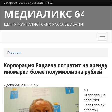
Перейти
воскресенье, 9 августа, 2026 - 16:02
к
МЕДИАЛИКС 64
основному
содержанию
ЦЕНТР ЖУРНАЛИСТСКИХ РАССЛЕДОВАНИЙ
Toggl
naviga
Вы
Главная
здесь
Корпорация Радаева потратит на аренду
иномарки более полумиллиона рублей
7 декабря, 2018 - 10:52
АО
«Корпорация
развития
Саратовской
области»