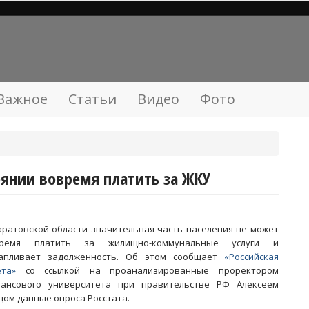
Важное
Статьи
Видео
Фото
тоянии вовремя платить за ЖКУ
аратовской области значительная часть населения не может
время платить за жилищно-коммунальные услуги и
апливает задолженность. Об этом сообщает
«Российская
ета»
со ссылкой на проанализированные проректором
ансового университета при правительстве РФ Алексеем
цом данные опроса Росстата.