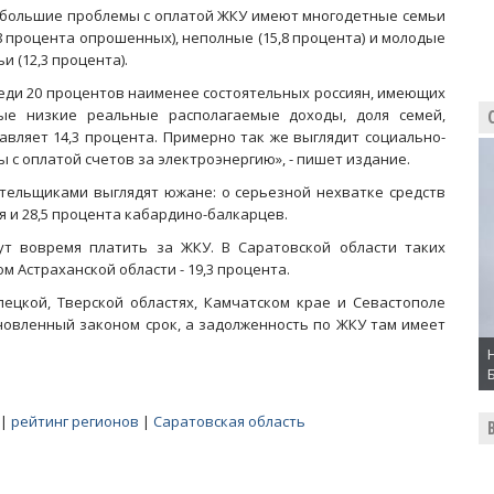
большие проблемы с оплатой ЖКУ имеют многодетные семьи
,8 процента опрошенных), неполные (15,8 процента) и молодые
и (12,3 процента).
еди 20 процентов наименее состоятельных россиян, имеющих
ые низкие реальные располагаемые доходы, доля семей,
авляет 14,3 процента. Примерно так же выглядит социально-
с оплатой счетов за электроэнергию», - пишет издание.
тельщиками выглядят южане: о серьезной нехватке средств
я и 28,5 процента кабардино-балкарцев.
т вовремя платить за ЖКУ. В Саратовской области таких
м Астраханской области - 19,3 процента.
пецкой, Тверской областях, Камчатском крае и Севастополе
овленный законом срок, а задолженность по ЖКУ там имеет
|
рейтинг регионов
|
Саратовская область