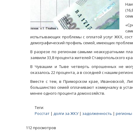
Наи
(16
семь
«Ср
сам
испытывающих проблемы с оплатой услуг ЖКХ, сост
демографический профиль семей, имеющих проблемы 
В разрезе по регионам самыми неаккуратными пла
заявили 33,8 процента жителей Ставропольского кра
В Чувашии и Тыве четверть опрошенных не могу
оказалось 22 процента, а в соседней с нашим регионо
Вместе с тем, в Приморском крае, Ивановской, Ли
большинство семей оплачивают коммуналку в устан
менее одного процента домохозяйств.
Теги:
Росстат
|
долги за ЖКУ
|
задолженность
|
регионы
112 просмотров