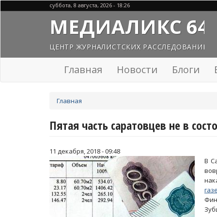
Перейти
суббота, 8 августа, 2026 - 18:26
к
МЕДИАЛИКС 64
основному
содержанию
ЦЕНТР ЖУРНАЛИСТСКИХ РАССЛЕДОВАНИЙ
Главная
Новости
Блоги
Вы
Главная
здесь
Пятая часть саратовцев не в сос
11 декабря, 2018 - 09:48
В С
во
нак
газ
Фин
Зуб