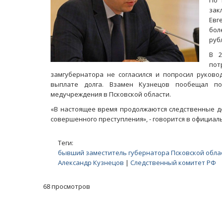
По 
зак
Евг
бол
руб
В 2
пот
замгубернатора не согласился и попросил руково
выплате долга. Взамен Кузнецов пообещал по
медучреждения в Псковской области.
«В настоящее время продолжаются следственные де
совершенного преступления», - говорится в официа
Теги:
бывший заместитель губернатора Псковской обла
Александр Кузнецов
|
Следственный комитет РФ
68 просмотров