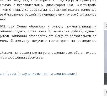
версии следствия, в октябре 2011 года супруга Кузнецова
лючила с исполнительным директором ООО «ВестСтрой»
ением Очневым договор купли-продажи коттеджа стоимостью
ее 6 миллионов рублей, но передала ему только 5 миллионов
лей.
013 году Очнев обратился к супругу покупательницы и
ребовал отдать оставшиеся 1,5 миллиона рублей, однако
дителя компании освободить его жену от обязательств по
мочь бизнесмену получить госконтракт на возведение
йствия, направленные на установление всех обстоятельств
льном сообщении ведомства.
сти
|
арест
|
получение взятки
|
уголовное дело
|