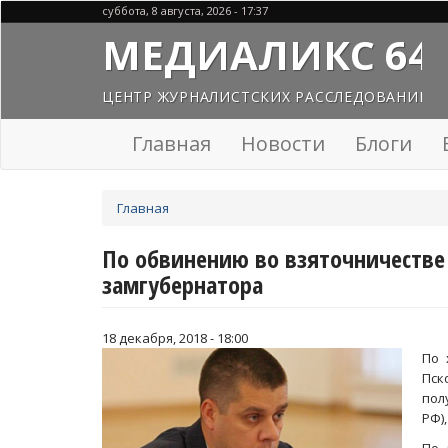
Перейти
суббота, 8 августа, 2026 - 17:37
к
МЕДИАЛИКС 64
основному
содержанию
ЦЕНТР ЖУРНАЛИСТСКИХ РАССЛЕДОВАНИЙ
Главная
Новости
Блоги
Вы
Главная
здесь
По обвинению во взяточничестве
замгубернатора
18 декабря, 2018 - 18:00
По 
Пск
пол
РФ)