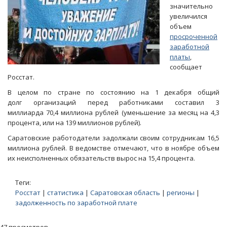
значительно
увеличился
объем
просроченной
заработной
платы
,
сообщает
Росстат.
В целом по стране по состоянию на 1 декабря общий
долг организаций перед работниками составил 3
миллиарда 70,4 миллиона рублей (уменьшение за месяц на 4,3
процента, или на 139 миллионов рублей).
Саратовские работодатели задолжали своим сотрудникам 16,5
миллиона рублей. В ведомстве отмечают, что в ноябре объем
их неисполненных обязательств вырос на 15,4 процента.
Теги:
Росстат
|
статистика
|
Саратовская область
|
регионы
|
задолженность по заработной плате