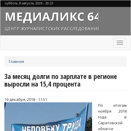
Перейти
суббота, 8 августа, 2026 - 20:23
к
МЕДИАЛИКС 64
основному
содержанию
ЦЕНТР ЖУРНАЛИСТСКИХ РАССЛЕДОВАНИЙ
Toggl
naviga
Вы
Главная
здесь
За месяц долги по зарплате в регионе
выросли на 15,4 процента
19 декабря, 2018 - 11:51
По итогам
ноября 2018
года в
Саратовской
области