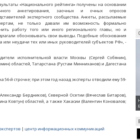
зультаты «Национального рейтинга» получены на основании
очного анкетирования, заочных и очных опросов
дставителей экспертного сообщества. Анкеты, рассылаемые
пертам, не только давали им возможность формально
нить работу того или иного регионального главы, но и
длагали обосновывать свои выводы. Подобные обоснования
 или неудачи тех или иных руководителей субъектов РФ», -
дители исполнительной власти Москвы (Сергей Собянин),
юмин) областей, Татарстана (Рустам Минниханов) и Дагестана
а 56-й строчке; при этом год назад эксперты отводили ему 59-
Александр Бердников), Северной Осетии (Вячеслав Битаров),
ина Ковтун) областей, а также Хакасии (Валентин Коновалов;
экспертов
|
центр информационных коммуникаций