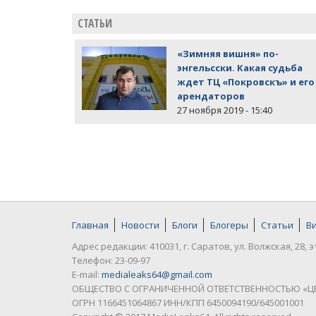
СТАТЬИ
«Зимняя вишня» по-
энгельсски. Какая судьба
ждет ТЦ «Покровскъ» и его
арендаторов
27 ноября 2019 - 15:40
Главная
Новости
Блоги
Блогеры
Статьи
В
Адрес редакции: 410031, г. Саратов, ул. Волжская, 28, э
Телефон: 23-09-97
E-mail:
medialeaks64@gmail.com
ОБЩЕСТВО С ОГРАНИЧЕННОЙ ОТВЕТСТВЕННОСТЬЮ «Ц
ОГРН 1166451064867 ИНН/КПП 6450094190/645001001