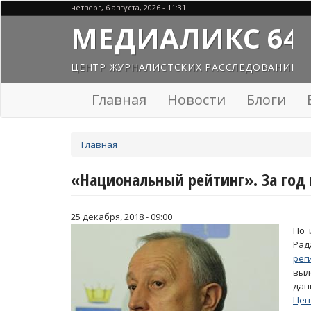
Перейти
четверг, 6 августа, 2026 - 11:31
к
МЕДИАЛИКС 64
основному
содержанию
ЦЕНТР ЖУРНАЛИСТСКИХ РАССЛЕДОВАНИЙ
Главная
Новости
Блоги
Вы
Главная
здесь
«Национальный рейтинг». За год
25 декабря, 2018 - 09:00
По 
Ра
рег
выл
дан
Цен