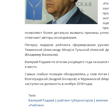
«Ре
за
пре
экс
оце
пре
позволяют более детально выявить причины успеха
отмечают авторы исследования.
Пятерку лидеров рейтинга сформировали руково
Тюменской (Александр Моор) и Тульской (Алексей Д
(Владимир Васильев).
Валерий Радаев по итогам уходящего года оказался н
е место.
Самые слабые позиции обнаружились у глав Алтая (
Волгоградской (Андрей Бочаров) и Мурманской (Мар
заступил на должность в ноябре 2018 года).
Теги:
Валерий Радаев
|
рейтинг губернаторов
|
мнение 
«Рейтинг»