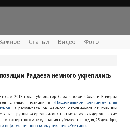
Важное
Статьи
Видео
Фото
 позиции Радаева немного укрепились
итогам 2018 года губернатор Саратовской области Валерий
даев улучшил позиции в
«Национальном рейтинге» глав
ионов
. В результате он немного отодвинулся от границы
ета из группы «середнячков» в список аутсайдеров. Такие
ные экспертного исследования публикует сегодня, 25 декабря,
тр информационных коммуникаций «Рейтинг»
.