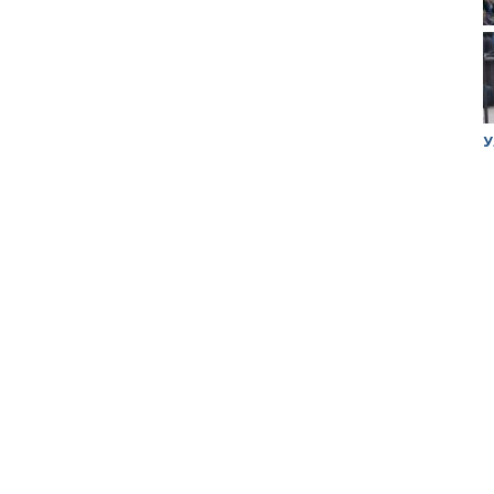
ук убийцы
Митинг против планов Росатома по
У
строительству завода в Горном