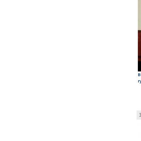
лаган»
На обсуждении проекта завода в Горном едва не
В
случилась потасовка
г