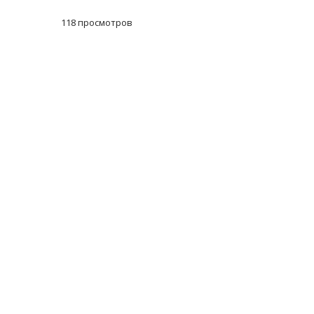
118 просмотров
Масленичный концерт ансамбля «Ба