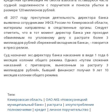
кредитная организация не смогла взыскать оставшуюся часть
ссудной задолженности с поручителя и понесла убытки в
размере 120 миллионов рублей.
«В 2017 году преступная деятельность директора банка
выявлена сотрудниками УФСБ России по Кемеровской области,
материалы направлены в следственные органы. Следует
отметить, что в тот момент директор банка уже проходил
обвиняемым по уголовному делу о растрате более 3
миллиардов рублей сбережений вкладчиков банка», - говорится
в пресс-релизе.
Суд назначил экс-директору банка наказание в виде 1 года 6
месяцев колонии общего режима. Однако «путем сложения
наказаний с приговором, вынесенным за растрату 3
миллиардов рублей», бывший финансист получил 9 лет 10
месяцев колонии общего режима.
Теги:
Кемеровская область
|
ОАО АКБ «Новокузнецкий
муниципальный банк»
|
растрата
|
злоупотребление
полномочиями
|
кредит
|
личное поручительство
|