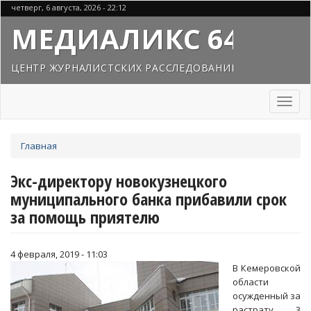
Перейти
четверг, 6 августа, 2026 - 22:12
к
МЕДИАЛИКС 64
основному
содержанию
ЦЕНТР ЖУРНАЛИСТСКИХ РАССЛЕДОВАНИЙ
Toggl
naviga
Вы
Главная
здесь
Экс-директору новокузнецкого
муниципального банка прибавили срок
за помощь приятелю
4 февраля, 2019 - 11:03
В Кемеровской
области
осужденный за
растрату 3