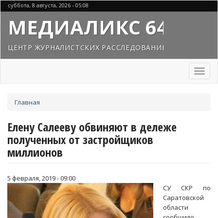
Перейти
суббота, 8 августа, 2026 - 05:08
к
МЕДИАЛИКС 64
основному
содержанию
ЦЕНТР ЖУРНАЛИСТСКИХ РАССЛЕДОВАНИЙ
Toggl
naviga
Вы
Главная
здесь
Елену Салееву обвиняют в дележе
полученных от застройщиков
миллионов
5 февраля, 2019 - 09:00
СУ СКР по
Саратовской
области
сообщило