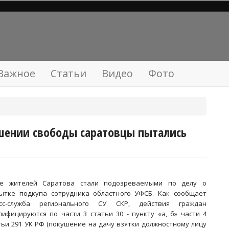
Важное
Статьи
Видео
Фото
шении свободы саратовцы пытались
е жителей Саратова стали подозреваемыми по делу о
ытке подкупа сотрудника областного УФСБ. Как сообщает
сс-служба регионального СУ СКР, действия граждан
лифицируются по части 3 статьи 30 - пункту «а, б» части 4
тьи 291 УК РФ (покушение на дачу взятки должностному лицу