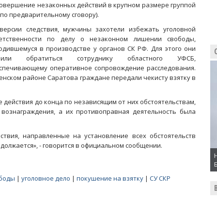
совершение незаконных действий в крупном размере группой
 по предварительному сговору).
версии следствия, мужчины захотели избежать уголовной
етственности по делу о незаконном лишении свободы,
одившемуся в производстве у органов СК РФ. Для этого они
шили обратиться сотруднику областного УФСБ,
спечивающему оперативное сопровождение расследования.
зенском районе Саратова граждане передали чекисту взятку в
 действия до конца по независящим от них обстоятельствам,
 вознаграждения, а их противоправная деятельность была
ствия, направленные на установление всех обстоятельств
должается», - говорится в официальном сообщении.
ободы
|
уголовное дело
|
покушение на взятку
|
СУ СКР