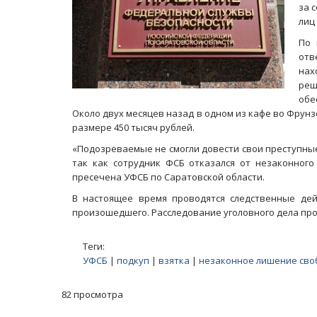
за 
лиц
По 
отв
нах
ре
обе
Около двух месяцев назад в одном из кафе во Фрун
размере 450 тысяч рублей.
«Подозреваемые не смогли довести свои преступные
так как сотрудник ФСБ отказался от незаконного
пресечена УФСБ по Саратовской области.
В настоящее время проводятся следственные дей
произошедшего. Расследование уголовного дела про
Теги:
УФСБ
|
подкуп
|
взятка
|
незаконное лишение св
82 просмотра