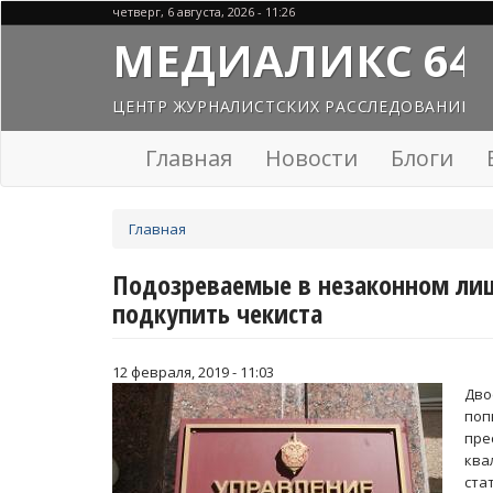
Перейти
четверг, 6 августа, 2026 - 11:26
к
МЕДИАЛИКС 64
основному
содержанию
ЦЕНТР ЖУРНАЛИСТСКИХ РАССЛЕДОВАНИЙ
Главная
Новости
Блоги
Вы
Главная
здесь
Подозреваемые в незаконном ли
подкупить чекиста
12 февраля, 2019 - 11:03
Дво
поп
пре
ква
ста