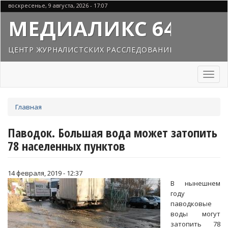
Перейти
воскресенье, 9 августа, 2026 - 17:07
к
МЕДИАЛИКС 64
основному
содержанию
ЦЕНТР ЖУРНАЛИСТСКИХ РАССЛЕДОВАНИЙ
Toggl
naviga
Вы
Главная
здесь
Паводок. Большая вода может затопить
78 населенных пунктов
14 февраля, 2019 - 12:37
В нынешнем
году
паводковые
воды могут
затопить 78