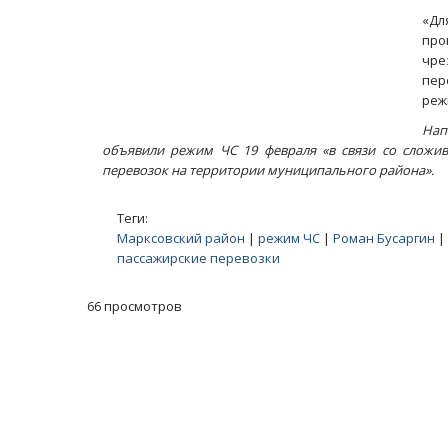
«Дл
про
чре
пер
реж
Нап
объявили режим ЧС
19
февраля «в связи со слож
перевозок на территории муниципального района».
Теги:
Марксовский район
|
режим ЧС
|
Роман Бусаргин
|
пассажирские перевозки
66 просмотров