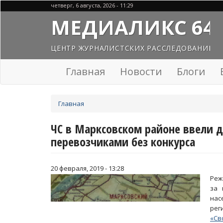
Перейти
четверг, 6 августа, 2026 - 11:29
к
МЕДИАЛИКС 64
основному
содержанию
ЦЕНТР ЖУРНАЛИСТСКИХ РАССЛЕДОВАНИЙ
Главная
Новости
Блоги
Вы
Главная
здесь
ЧС в Марксовском районе ввели д
перевозчиками без конкурса
20 февраля, 2019 - 13:28
Реж
за 
нас
рег
«Св