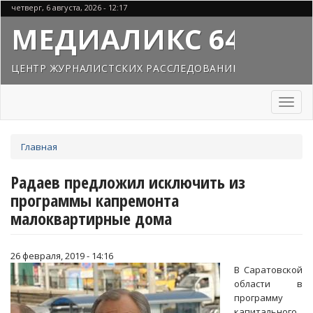
Перейти
четверг, 6 августа, 2026 - 12:17
к
МЕДИАЛИКС 64
основному
содержанию
ЦЕНТР ЖУРНАЛИСТСКИХ РАССЛЕДОВАНИЙ
Toggl
naviga
Вы
Главная
здесь
Радаев предложил исключить из
программы капремонта
малоквартирные дома
26 февраля, 2019 - 14:16
В Саратовской
области в
программу
капитального