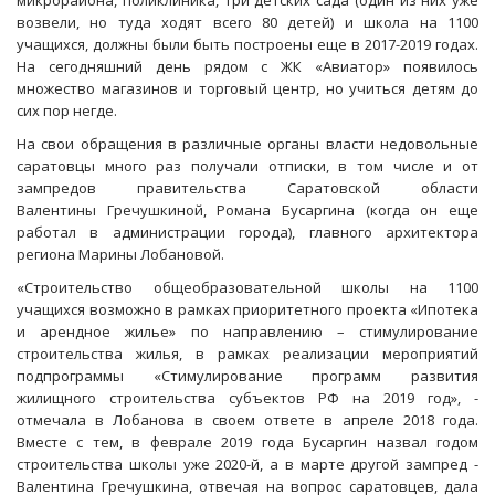
микрорайона, поликлиника, три детских сада (один из них уже
возвели, но туда ходят всего 80 детей) и школа на 1100
учащихся, должны были быть построены еще в 2017-2019 годах.
На сегодняшний день рядом с ЖК «Авиатор» появилось
множество магазинов и торговый центр, но учиться детям до
сих пор негде.
На свои обращения в различные органы власти недовольные
саратовцы много раз получали отписки, в том числе и от
зампредов правительства Саратовской области
Валентины Гречушкиной, Романа Бусаргина (когда он еще
работал в администрации города), главного архитектора
региона Марины Лобановой.
«Строительство общеобразовательной школы на 1100
учащихся возможно в рамках приоритетного проекта «Ипотека
и арендное жилье» по направлению – стимулирование
строительства жилья, в рамках реализации мероприятий
подпрограммы «Стимулирование программ развития
жилищного строительства субъектов РФ на 2019 год», -
отмечала в Лобанова в своем ответе в апреле 2018 года.
Вместе с тем, в феврале 2019 года Бусаргин назвал годом
строительства школы уже 2020-й, а в марте другой зампред -
Валентина Гречушкина, отвечая на вопрос саратовцев, дала