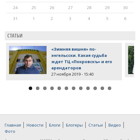
24
25
26
27
28
29
30
31
1
2
3
4
5
6
СТАТЬИ
«Зимняя вишня» по-
энгельсски. Какая судьба
ждет ТЦ «Покровскъ» и его
арендаторов
27 ноября 2019 - 15:40
Главная
Новости
Блоги
Блогеры
Статьи
Видео
Фото