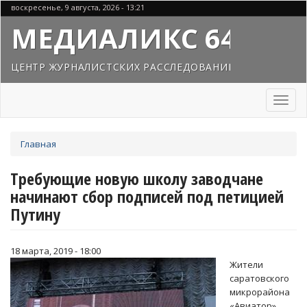
Перейти
воскресенье, 9 августа, 2026 - 13:21
к
МЕДИАЛИКС 64
основному
содержанию
ЦЕНТР ЖУРНАЛИСТСКИХ РАССЛЕДОВАНИЙ
Toggl
naviga
Вы
Главная
здесь
Требующие новую школу заводчане
начинают сбор подписей под петицией
Путину
18 марта, 2019 - 18:00
Жители
саратовского
микрорайона
«Авиатор»