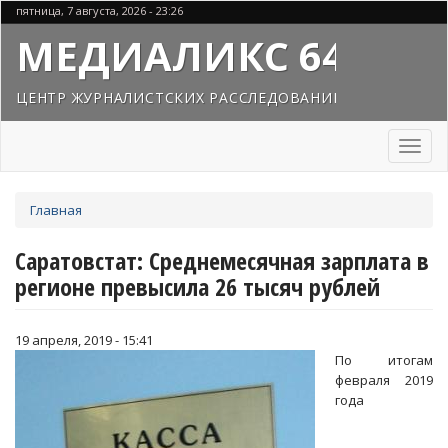
Перейти
пятница, 7 августа, 2026 - 23:26
к
МЕДИАЛИКС 64
основному
содержанию
ЦЕНТР ЖУРНАЛИСТСКИХ РАССЛЕДОВАНИЙ
Toggl
naviga
Вы
Главная
здесь
Саратовстат: Среднемесячная зарплата в
регионе превысила 26 тысяч рублей
19 апреля, 2019 - 15:41
По итогам
февраля 2019
года