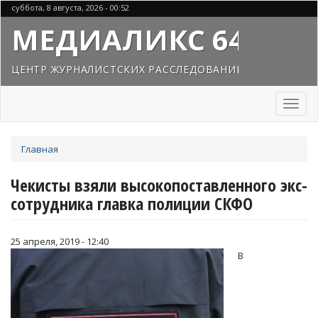
Перейти
суббота, 8 августа, 2026 - 00:52
к
МЕДИАЛИКС 64
основному
содержанию
ЦЕНТР ЖУРНАЛИСТСКИХ РАССЛЕДОВАНИЙ
Toggl
naviga
Вы
Главная
здесь
Чекисты взяли высокопоставленного экс-
сотрудника главка полиции СКФО
25 апреля, 2019 - 12:40
В