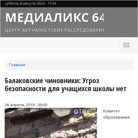
Перейти
суббота, 8 августа, 2026 - 17:24
к
МЕДИАЛИКС 64
основному
содержанию
ЦЕНТР ЖУРНАЛИСТСКИХ РАССЛЕДОВАНИЙ
Toggl
naviga
Вы
Главная
здесь
Балаковские чиновники: Угроз
безопасности для учащихся школы нет
26 апреля, 2019 - 09:00
Комитет
образования