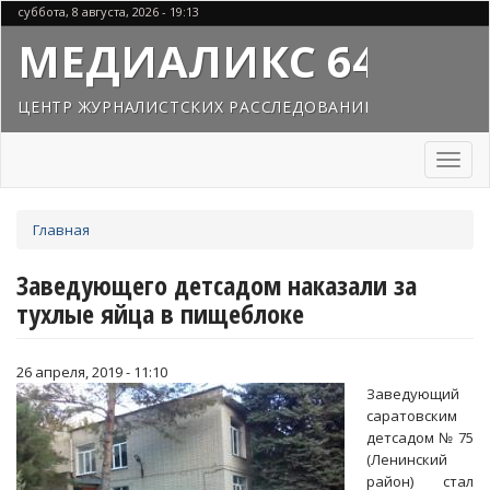
Перейти
суббота, 8 августа, 2026 - 19:13
к
МЕДИАЛИКС 64
основному
содержанию
ЦЕНТР ЖУРНАЛИСТСКИХ РАССЛЕДОВАНИЙ
Toggl
naviga
Вы
Главная
здесь
Заведующего детсадом наказали за
тухлые яйца в пищеблоке
26 апреля, 2019 - 11:10
Заведующий
саратовским
детсадом № 75
(Ленинский
район) стал