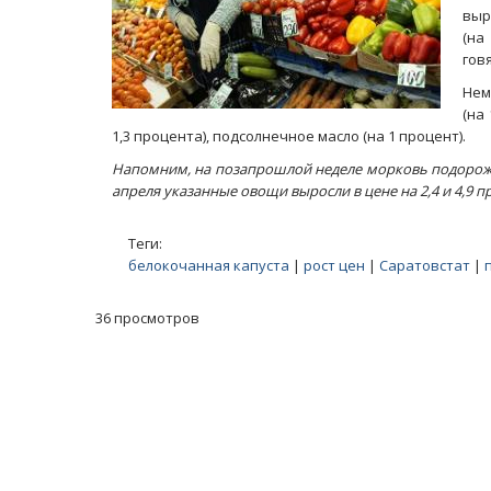
выр
(на
гов
Нем
(на
1,3 процента), подсолнечное масло (на 1 процент).
Напомним, на позапрошлой неделе морковь подорожала н
апреля указанные овощи выросли в цене на 2,4 и 4,9 п
Теги:
белокочанная капуста
|
рост цен
|
Саратовстат
|
36 просмотров