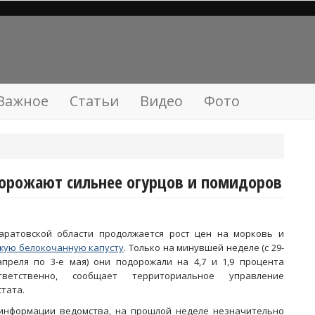
Важное
Статьи
Видео
Фото
дорожают сильнее огурцов и помидоров
аратовской области продолжается рост цен на морковь и
жую белокочанную капусту
. Только на минувшей неделе (с 29-
апреля по 3-е мая) они подорожали на 4,7 и 1,9 процента
тветственно, сообщает территориальное управление
стата.
информации ведомства, на прошлой неделе незначительно