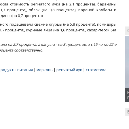
осла стоимость репчатого лука (на 2,1 процента), баранины
 1,3 процента), яблок (на 0,8 процента), вареной колбасы и
ядины (на 0,7 процента).
ного подешевели свежие огурцы (на 5,8 процента), помидоры
 1,7 процента), куриные яйца (на 1,6 процента), сахар-песок (на
а 2,7 процента, а капуста - на 8 процентов, а с 15-го по 22-е
роцента соответственно.
продукты питания
|
морковь
|
репчатый лук
|
статистика