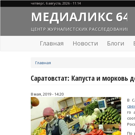
Перейти
четверг, 6 августа, 2026 - 11:14
к
МЕДИАЛИКС 64
основному
содержанию
ЦЕНТР ЖУРНАЛИСТСКИХ РАССЛЕДОВАНИЙ
Главная
Новости
Блоги
Вы
Главная
здесь
Саратовстат: Капуста и морковь 
8 мая, 2019 - 14:20
В С
све
го 
соо
Рос
По 