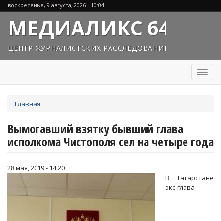
Перейти
воскресенье, 9 августа, 2026 - 10:04
к
МЕДИАЛИКС 64
основному
содержанию
ЦЕНТР ЖУРНАЛИСТСКИХ РАССЛЕДОВАНИЙ
Toggl
naviga
Вы
Главная
здесь
Вымогавший взятку бывший глава
исполкома Чистополя сел на четыре года
28 мая, 2019 - 14:20
В Татарстане
экс-глава