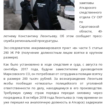
замглавы
Аткарского
следственного
отдела СУ СКР
по
Саратовской
области, 40-
летнему Константину Леонтьеву. Об этом сообщает пресс-
служба региональной прокуратуры.
Экс-следователю инкриминировался пункт «в» части 5 статьи
290 УК РФ (получение должностным лицом взятки в крупном
размере).
Как было установлено в ходе следствия и суда, с августа по
сентябрь 2017 года, будучи заместителем руководителя
Марксовского СО, он потребовал от сотрудника полиции взятку
в размере 200 тысяч рублей. За вознаграждение Леонтьев
якобы пообещал «отмазать» полицейского от уголовной
ответственности по делу, находящемуся в его производстве.
Требуемую сумму страж порядка передал силовику через
посредника. В октябре 2018 года Леонтьева (к тому времени он
уже перешел на аналогичную должность в Аткарск) задержали