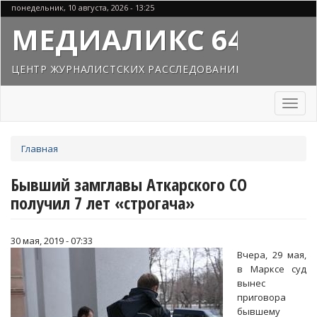
Перейти
понедельник, 10 августа, 2026 - 13:25
к
МЕДИАЛИКС 64
основному
содержанию
ЦЕНТР ЖУРНАЛИСТСКИХ РАССЛЕДОВАНИЙ
Toggl
naviga
Вы
Главная
здесь
Бывший замглавы Аткарского СО
получил 7 лет «строгача»
30 мая, 2019 - 07:33
Вчера, 29 мая,
в Марксе суд
вынес
приговора
бывшему