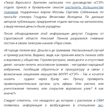
«Театр Взрослого Зрителя» написали, что руководство «СГЭТ»
отдало приказ в буквальном смысле
распилить большинство
трамваев
, подаренных мэром Москвы Сергеем Собяниным по
просьбе спикера Госдумы Вячеслава Володина. По данным
авторов публикации, предприятие отдало вагоны на металлолом,
а вырученные деньги были украдены.
После обнародования этой информации депутат Госдумы от
Саратовской области Николай Панков разразился гневным
постом в своем телеграм-канале «Пара слов».
«В городе пилили все. Дошли и до трамваев. Неслыханный случай
и пример распила. Видимо, видя, как прежняя власть пилила себе
и воровала у общества, Горэлектротранс, имея долги и отсутствие
денег, начали пилить московские трамваи, - негодовал народный
избранник, пообещав обратиться в прокуратуру в связи с
возможным хищением имущества МУПП «СГЭТ». - Так и хочется
сказать - чудаки через букву «м». Прошу проверить
правоохранительные органы суть аферы. Или распил, или
уничтожение техники, или сокрытие воровских улик? А как
иначе?»
Следует отметить, что незадолго до истории с распилом в СМИ
появилась информация о возбуждении в отношении
экс-