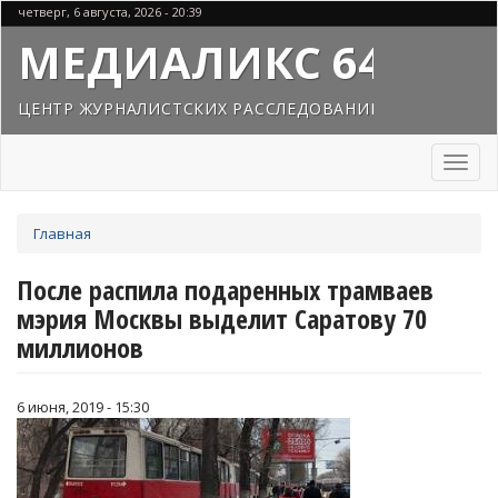
Перейти
четверг, 6 августа, 2026 - 20:39
к
МЕДИАЛИКС 64
основному
содержанию
ЦЕНТР ЖУРНАЛИСТСКИХ РАССЛЕДОВАНИЙ
Toggl
naviga
Вы
Главная
здесь
После распила подаренных трамваев
мэрия Москвы выделит Саратову 70
миллионов
6 июня, 2019 - 15:30