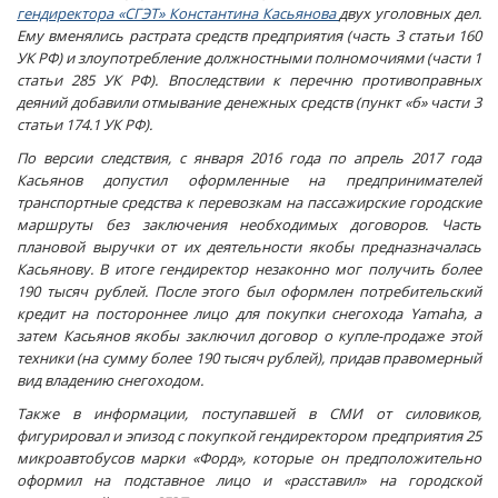
гендиректора «СГЭТ» Константина Касьянова
двух уголовных дел.
Ему вменялись растрата средств предприятия (часть 3 статьи 160
УК РФ) и злоупотребление должностными полномочиями (части 1
статьи 285 УК РФ). Впоследствии к перечню противоправных
деяний добавили отмывание денежных средств (пункт «б» части 3
статьи 174.1 УК РФ).
По версии следствия, с января 2016 года по апрель 2017 года
Касьянов допустил оформленные на предпринимателей
транспортные средства к перевозкам на пассажирские городские
маршруты без заключения необходимых договоров. Часть
плановой выручки от их деятельности якобы предназначалась
Касьянову. В итоге гендиректор незаконно мог получить более
190 тысяч рублей. После этого был оформлен потребительский
кредит на постороннее лицо для покупки снегохода Yamaha, а
затем Касьянов якобы заключил договор о купле-продаже этой
техники (на сумму более 190 тысяч рублей), придав правомерный
вид владению снегоходом.
Также в информации, поступавшей в СМИ от силовиков,
фигурировал и эпизод с покупкой гендиректором предприятия 25
микроавтобусов марки «Форд», которые он предположительно
оформил на подставное лицо и «расставил» на городской