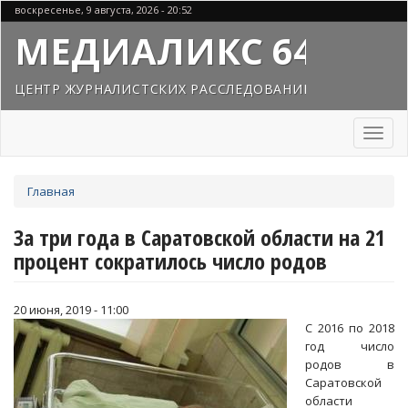
Перейти
воскресенье, 9 августа, 2026 - 20:52
к
МЕДИАЛИКС 64
основному
содержанию
ЦЕНТР ЖУРНАЛИСТСКИХ РАССЛЕДОВАНИЙ
Toggl
naviga
Вы
Главная
здесь
За три года в Саратовской области на 21
процент сократилось число родов
20 июня, 2019 - 11:00
С 2016 по 2018
год число
родов в
Саратовской
области