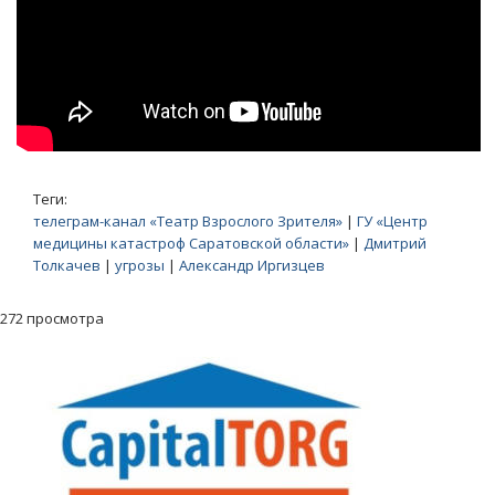
Теги:
телеграм-канал «Театр Взрослого Зрителя»
|
ГУ «Центр
медицины катастроф Саратовской области»
|
Дмитрий
Толкачев
|
угрозы
|
Александр Иргизцев
272 просмотра