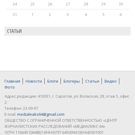
24
25
26
27
28
29
30
31
1
2
3
4
5
6
СТАТЬИ
Главная
Новости
Блоги
Блогеры
Статьи
Видео
Фото
Адрес редакции: 410031, г. Саратов, ул. Волжская, 28, этаж 5, офис
2.
Телефон: 23-09-97
E-mail:
medialeaks64@gmail.com
ОБЩЕСТВО С ОГРАНИЧЕННОЙ ОТВЕТСТВЕННОСТЬЮ «ЦЕНТР
ЖУРНАЛИСТСКИХ РАССЛЕДОВАНИЙ «МЕДИАЛИКС 64»
ОГРН 1166451064867 ИНН/КПП 6450094190/645001001