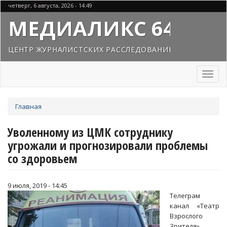
Перейти
четверг, 6 августа, 2026 - 14:49
к
МЕДИАЛИКС 64
основному
содержанию
ЦЕНТР ЖУРНАЛИСТСКИХ РАССЛЕДОВАНИЙ
Toggl
naviga
Вы
Главная
здесь
Уволенному из ЦМК сотруднику
угрожали и прогнозировали проблемы
со здоровьем
9 июля, 2019 - 14:45
Телеграм
канал «Театр
Взрослого
Зрителя»