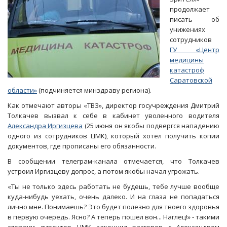
продолжает
писать об
унижениях
сотрудников
ГУ «Центр
медицины
катастроф
Саратовской
области»
(подчиняется минздраву региона).
Как отмечают авторы «ТВЗ», директор госучреждения Дмитрий
Толкачев вызвал к себе в кабинет уволенного водителя
Александра Иргизцева
(25 июня он якобы подвергся нападению
одного из сотрудников ЦМК), который хотел получить копии
документов, где прописаны его обязанности.
В сообщении телеграм-канала отмечается, что Толкачев
устроил Иргизцеву допрос, а потом якобы начал угрожать.
«Ты не только здесь работать не будешь, тебе лучше вообще
куда-нибудь уехать, очень далеко. И на глаза не попадаться
лично мне. Понимаешь? Это будет полезно для твоего здоровья
в первую очередь. Ясно? А теперь пошел вон... Наглец!» - такими