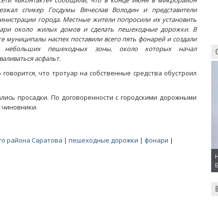
сети «ВКонтакте» сообщили, что в конце июня в микрорайон
езжал спикер Госдумы Вячеслав Володин и представители
инистрации города. Местные жители попросили их установить
ари около жилых домов и сделать пешеходные дорожки. В
ге муниципалы наспех поставили всего пять фонарей и создали
 небольших пешеходных зоны, около которых начал
валиваться асфальт.
оворится, что тротуар на собственные средства обустроил
лись просадки. По договоренности с городскими дорожными
и чиновники.
го района Саратова
|
пешеходные дорожки
|
фонари
|