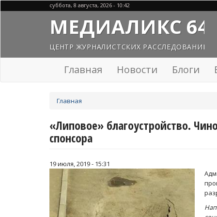
Перейти
суббота, 8 августа, 2026 - 10:42
к
МЕДИАЛИКС 64
основному
содержанию
ЦЕНТР ЖУРНАЛИСТСКИХ РАССЛЕДОВАНИЙ
Главная
Новости
Блоги
Вы
Главная
здесь
«Липовое» благоустройство. Чин
спонсора
19 июля, 2019 - 15:31
Ад
пр
раз
Нап