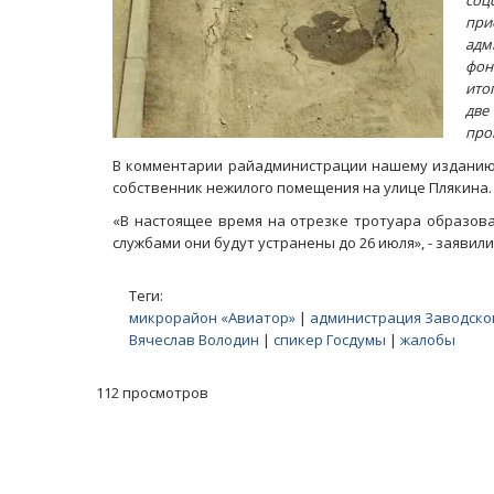
соц
при
адм
фон
ито
две
про
В комментарии райадминистрации нашему изданию г
собственник нежилого помещения на улице Плякина.
«В настоящее время на отрезке тротуара образова
службами они будут устранены до 26 июля», - заявил
Теги:
микрорайон «Авиатор»
|
администрация Заводско
Вячеслав Володин
|
спикер Госдумы
|
жалобы
112 просмотров