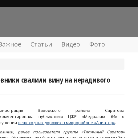
Важное
Статьи
Видео
Фото
овники свалили вину на нерадивого
министрация Заводского района Саратова
окомментировала публикацию ЦЖР «Медиаликс 64» о
рушении
пешеходных дорожек в микрорайоне «Авиатор»
.
омним, ранее пользователи группы «Типичный Саратов»