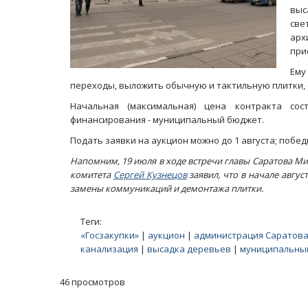
выс
све
ар
при
Ему
переходы, выложить обычную и тактильную плитки,
Начальная (максимальная) цена контракта сос
финансирования - муниципальный бюджет.
Подать заявки на аукцион можно до 1 августа; побед
Напомним, 19 июля в ходе встречи главы Саратова М
комитета
Сергей Кузнецов
заявил, что в начале авгу
замены коммуникаций и демонтажа плитки.
Теги:
«Госзакупки»
|
аукцион
|
администрация Саратов
канализация
|
высадка деревьев
|
муниципальны
46 просмотров