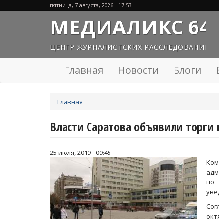
Перейти
пятница, 7 августа, 2026 - 17:53
к
МЕДИАЛИКС 64
основному
содержанию
ЦЕНТР ЖУРНАЛИСТСКИХ РАССЛЕДОВАНИЙ
Главная
Новости
Блоги
Вы
Главная
здесь
Власти Саратова объявили торги 
25 июля, 2019 - 09:45
Ком
адм
по 
уве
Сог
окт