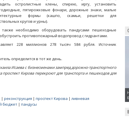
адить остролистные клены, спирею, иргу, установить
тодиодные, пятирожковые фонари, дорожные знаки, малые
хитектурные формы (кашпо, скамьи, решетки для
ствольных кругов и урны).
 также необходимо оборудовать пандусами пешеходные
 обустроить противопожарный водопровод с гидрантами.
тавляет 228 миллионов 278 тысяч 584 рубля. Источник
итель определится в тот же день.
ихаила Исаева с бизнесменами зампред дорожно-транспортного
ста проспект Кирова перекроют для транспорта и пешеходов для
а
|
реконструкция
|
проспект Кирова
|
ливневая
й бюджет
|
пандусы