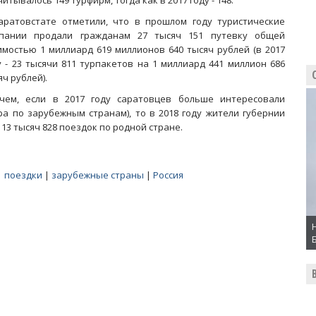
итывалось 149 турфирм, тогда как в 2017 году - 148.
аратовстате отметили, что в прошлом году туристические
пании продали гражданам 27 тысяч 151 путевку общей
имостью 1 миллиард 619 миллионов 640 тысяч рублей (в 2017
у - 23 тысячи 811 турпакетов на 1 миллиард 441 миллион 686
яч рублей).
чем, если в 2017 году саратовцев больше интересовали
ра по зарубежным странам), то в 2018 году жители губернии
13 тысяч 828 поездок по родной стране.
|
поездки
|
зарубежные страны
|
Россия