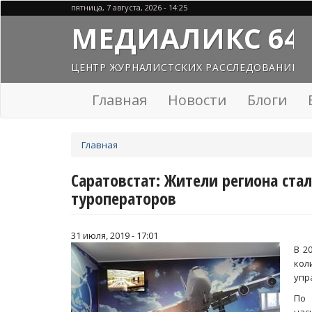
Перейти
пятница, 7 августа, 2026 - 14:25
к
МЕДИАЛИКС 64
основному
содержанию
ЦЕНТР ЖУРНАЛИСТСКИХ РАССЛЕДОВАНИЙ
Главная
Новости
Блоги
Вы
Главная
здесь
Саратовстат: Жители региона ста
туроператоров
31 июля, 2019 - 17:01
В 2
кол
упр
По 