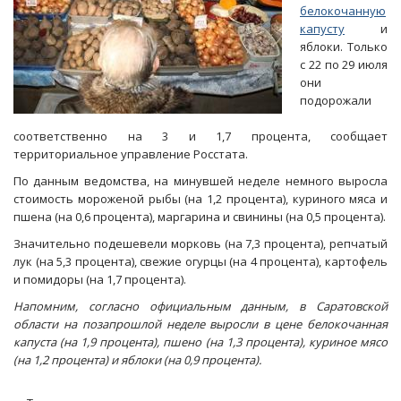
белокочанную
капусту
и
яблоки. Только
с 22 по 29 июля
они
подорожали
соответственно на 3 и 1,7 процента, сообщает
территориальное управление Росстата.
По данным ведомства, на минувшей неделе немного выросла
стоимость мороженой рыбы (на 1,2 процента), куриного мяса и
пшена (на 0,6 процента), маргарина и свинины (на 0,5 процента).
Значительно подешевели морковь (на 7,3 процента), репчатый
лук (на 5,3 процента), свежие огурцы (на 4 процента), картофель
и помидоры (на 1,7 процента).
Напомним, согласно официальным данным, в Саратовской
области на позапрошлой неделе выросли в цене белокочанная
капуста (на 1,9 процента), пшено (на 1,3 процента), куриное мясо
(на 1,2 процента) и яблоки (на 0,9 процента).