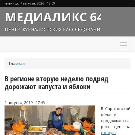
Перейти
пятница, 7 августа, 2026 - 18:59
к
МЕДИАЛИКС 64
основному
содержанию
ЦЕНТР ЖУРНАЛИСТСКИХ РАССЛЕДОВАНИЙ
Toggl
naviga
Вы
Главная
здесь
В регионе вторую неделю подряд
дорожают капуста и яблоки
1 августа, 2019 - 17:45
В Саратовской
области
продолжается
рост цен на
свежую