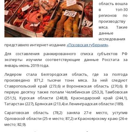
область вошла
в топ-30
регионов по
производству
мяса. Такие
данные
исследования
представило интернет-издание
«Псковская губерния»
.
Для составления ранжированного списка субъектов РФ
эксперты изучили соответствующие данные Росстата за
январь-июнь 2019 года.
Лидером стала Белгородская область, где за полгода
произведено 871,2 тысячи тонн мяса. За ней следуют
Ставропольский край (273,6) и Воронежская область (270,6). В
первую десятку также попали Челябинская (253,3), Тамбовская
(251,5), Курская области (248,8), Краснодарский край (244,1),
Татарстан (227), Брянская (213,4) и Ленинградская области (189).
Саратовская область (78,2) заняла 27-е место, уступив
Орловской области (25-е место; 87,2) и Красноярскому краю (26-е
место; 82,9).