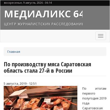
Перейти
воскресенье, 9 августа, 2026 - 06:14
к
МЕДИАЛИКС 64
основному
содержанию
ЦЕНТР ЖУРНАЛИСТСКИХ РАССЛЕДОВАНИЙ
Toggl
naviga
Вы
Главная
здесь
По производству мяса Саратовская
область стала 27-й в России
5 августа, 2019 - 12:51
По итогам
первого
полугодия 2019
года
Саратовская