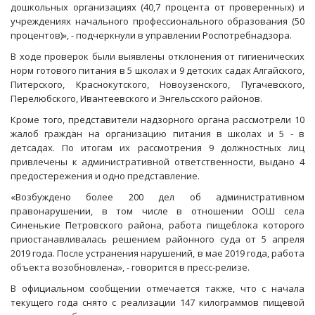
дошкольных организациях (40,7 процента от проверенных) и
учреждениях начального профессионального образования (50
процентов)», - подчеркнули в управлении Роспотребнадзора.
В ходе проверок были выявлены отклонения от гигиенических
норм готового питания в 5 школах и 9 детских садах Алгайского,
Питерского, Краснокутского, Новоузенского, Пугачевского,
Перелюбского, Ивантеевского и Энгельсского районов.
Кроме того, представители надзорного органа рассмотрели 10
жалоб граждан на организацию питания в школах и 5 - в
детсадах. По итогам их рассмотрения 9 должностных лиц
привлечены к административной ответственности, выдано 4
предостережения и одно представление.
«Возбуждено более 200 дел об административном
правонарушении, в том числе в отношении ООШ села
Синенькие Петровского района, работа пищеблока которого
приостанавливалась решением районного суда от 5 апреля
2019 года. После устранения нарушений, в мае 2019 года, работа
объекта возобновлена», - говорится в пресс-релизе.
В официальном сообщении отмечается также, что с начала
текущего года снято с реализации 147 килограммов пищевой