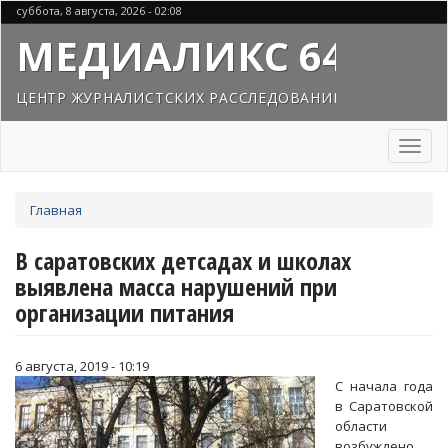
Перейти
суббота, 8 августа, 2026 - 02:08
к
МЕДИАЛИКС 64
основному
содержанию
ЦЕНТР ЖУРНАЛИСТСКИХ РАССЛЕДОВАНИЙ
Toggl
naviga
Вы
Главная
здесь
В саратовских детсадах и школах
выявлена масса нарушений при
организации питания
6 августа, 2019 - 10:19
С начала года
в Саратовской
области
возбуждено