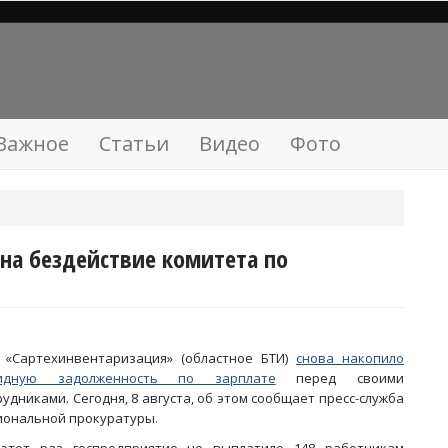
Важное
Статьи
Видео
Фото
на бездействие комитета по
 «Сартехинвентаризация» (областное БТИ)
снова накопило
лидную задолженность по зарплате
перед своими
рудниками. Сегодня, 8 августа, об этом сообщает пресс-служба
иональной прокуратуры.