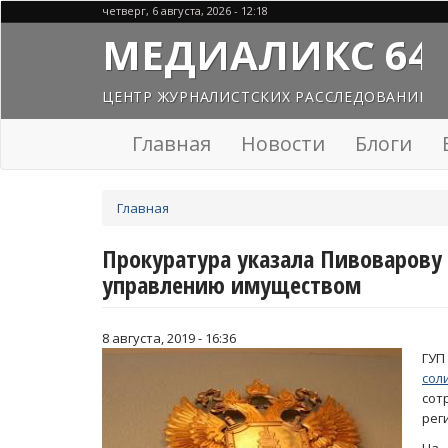
Перейти
четверг, 6 августа, 2026 - 12:18
к
МЕДИАЛИКС 64
основному
содержанию
ЦЕНТР ЖУРНАЛИСТСКИХ РАССЛЕДОВАНИЙ
Главная
Новости
Блоги
Вы
Главная
здесь
Прокуратура указала Пивоварову 
управлению имуществом
8 августа, 2019 - 16:36
ГУП
со
сот
рег