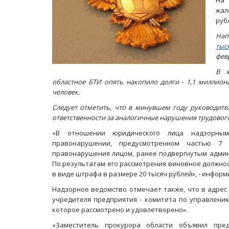
На 
жал
руб
Нап
тыс
фев
В х
областное БТИ опять накопило долги - 1,1 миллиона
человек.
Следует отметить, что в минувшем году руководит
ответственности за аналогичные нарушения трудового
«В отношении юридического лица надзорным
правонарушении, предусмотренном частью 7 
правонарушения лицом, ранее подвергнутым админ
По результатам его рассмотрения виновное должно
в виде штрафа в размере 20 тысяч рублей», - инфор
Надзорное ведомство отмечает также, что в адрес
учредителя предприятия - комитета по управлени
которое рассмотрено и удовлетворено».
«Заместитель прокурора области объявил пре