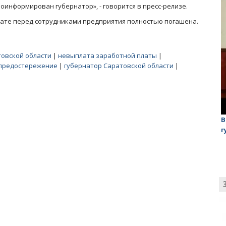
информирован губернатор», - говорится в пресс-релизе.
лате перед сотрудниками предприятия полностью погашена.
овской области
|
невыплата заработной платы
|
предостережение
|
губернатор Саратовской области
|
лаган»
На обсуждении проекта завода в Горном едва не
В
случилась потасовка
г