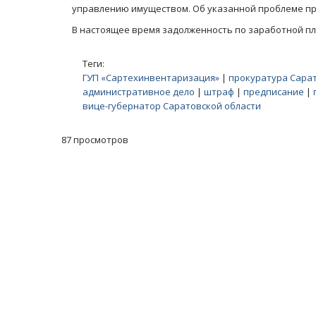
управлению имуществом. Об указанной проблеме про
В настоящее время задолженность по заработной п
Теги:
ГУП «Сартехинвентаризация»
|
прокуратура Сарат
административное дело
|
штраф
|
предписание
|
вице-губернатор Саратовской области
87 просмотров
Масленичный концерт ансамбля «Ба