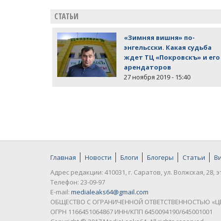
СТАТЬИ
«Зимняя вишня» по-
энгельсски. Какая судьба
ждет ТЦ «Покровскъ» и его
арендаторов
27 ноября 2019 - 15:40
Главная
Новости
Блоги
Блогеры
Статьи
В
Адрес редакции: 410031, г. Саратов, ул. Волжская, 28, э
Телефон: 23-09-97
E-mail:
medialeaks64@gmail.com
ОБЩЕСТВО С ОГРАНИЧЕННОЙ ОТВЕТСТВЕННОСТЬЮ «Ц
ОГРН 1166451064867 ИНН/КПП 6450094190/645001001