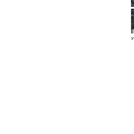
ук убийцы
Митинг против планов Росатома по
У
строительству завода в Горном