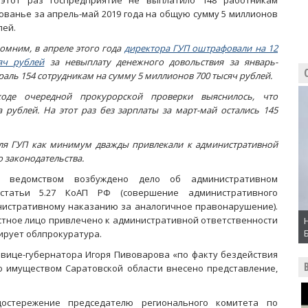
этот раз госпредприятие не выплатило 148 работникам
ованье за апрель-май 2019 года на общую сумму 5 миллионов
лей.
омним, в апреле этого года
директора ГУП оштрафовали на 12
яч рублей
за невыплату денежного довольствия за январь-
раль 154 сотрудникам на сумму 5 миллионов 700 тысяч рублей.
оде очередной прокурорской проверки выяснилось, что
 рублей. На этот раз без зарплаты за март-май остались 145
еля ГУП как минимум дважды привлекали к административной
 законодательства.
 ведомством возбуждено дело об административном
статьи 5.27 КоАП РФ (совершение административного
истративному наказанию за аналогичное правонарушение).
стное лицо привлечено к административной ответственности
мирует облпрокуратура.
 вице-губернатора Игоря Пивоварова «по факту бездействия
ю имуществом Саратовской области внесено представление,
достережение председателю регионального комитета по