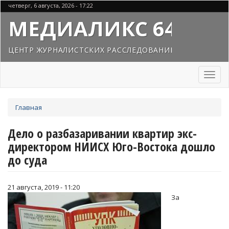
Перейти
четверг, 6 августа, 2026 - 17:22
к
МЕДИАЛИКС 64
основному
содержанию
ЦЕНТР ЖУРНАЛИСТСКИХ РАССЛЕДОВАНИЙ
Toggl
naviga
Вы
Главная
здесь
Дело о разбазаривании квартир экс-
директором НИИСХ Юго-Востока дошло
до суда
21 августа, 2019 - 11:20
За