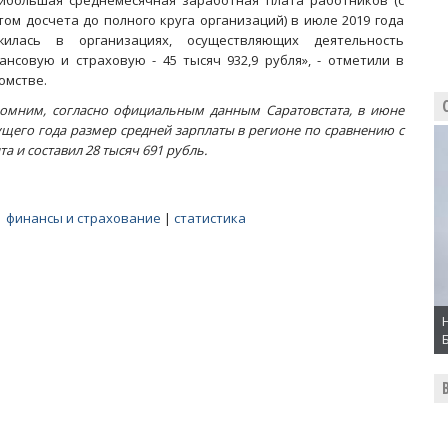
ибольшая среднемесячная заработная плата работников (с
том досчета до полного круга организаций) в июле 2019 года
жилась в организациях, осуществляющих деятельность
ансовую и страховую - 45 тысяч 932,9 рубля», - отметили в
омстве.
омним, согласно официальным данным Саратовстата, в июне
ущего года размер средней зарплаты в регионе по сравнению с
а и составил 28 тысяч 691 рубль.
|
финансы и страхование
|
статистика