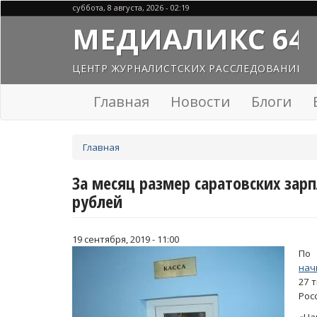
Перейти
суббота, 8 августа, 2026 - 02:19
к
МЕДИАЛИКС 64
основному
содержанию
ЦЕНТР ЖУРНАЛИСТСКИХ РАССЛЕДОВАНИЙ
Главная
Новости
Блоги
Вы
Главная
здесь
За месяц размер саратовских зар
рублей
19 сентября, 2019 - 11:00
По
нач
27 
Рос