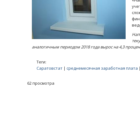
«На
уче
сло
фин
вед
Нап
тек
аналогичным периодом 2018 года вырос на 4,3 процент
Теги:
Саратовстат
|
среднемесячная заработная плата
62 просмотра