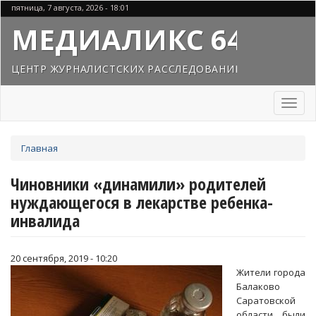
Перейти
пятница, 7 августа, 2026 - 18:01
к
МЕДИАЛИКС 64
основному
содержанию
ЦЕНТР ЖУРНАЛИСТСКИХ РАССЛЕДОВАНИЙ
Toggl
naviga
Вы
Главная
здесь
Чиновники «динамили» родителей
нуждающегося в лекарстве ребенка-
инвалида
20 сентября, 2019 - 10:20
Жители города
Балаково
Саратовской
области были