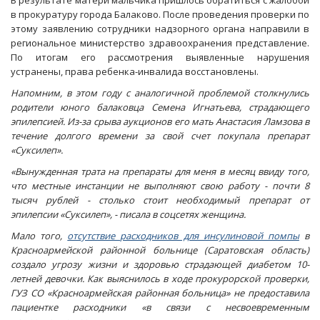
В результате матери мальчика пришлось обратиться с жалобой
в прокуратуру города Балаково. После проведения проверки по
этому заявлению сотрудники надзорного органа направили в
региональное министерство здравоохранения представление.
По итогам его рассмотрения выявленные нарушения
устранены, права ребенка-инвалида восстановлены.
Напомним, в этом году с аналогичной проблемой столкнулись
родители юного балаковца Семена Игнатьева, страдающего
эпилепсией. Из-за срыва аукционов его мать Анастасия Ламзова в
течение долгого времени за свой счет покупала препарат
«Суксилеп».
«Вынужденная трата на препараты для меня в месяц ввиду того,
что местные инстанции не выполняют свою работу - почти 8
тысяч рублей - столько стоит необходимый препарат от
эпилепсии «Суксилеп», - писала в соцсетях женщина.
Мало того,
отсутствие расходников для инсулиновой помпы
в
Красноармейской районной больнице (Саратовская область)
создало угрозу жизни и здоровью страдающей диабетом 10-
летней девочки. Как выяснилось в ходе прокурорской проверки,
ГУЗ СО «Красноармейская районная больница» не предоставила
пациентке расходники «в связи с несвоевременным