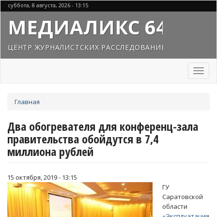
Перейти
суббота, 8 августа, 2026 - 13:15
к
МЕДИАЛИКС 64
основному
содержанию
ЦЕНТР ЖУРНАЛИСТСКИХ РАССЛЕДОВАНИЙ
Toggl
naviga
Вы
Главная
здесь
Два обогревателя для конференц-зала
правительства обойдутся в 7,4
миллиона рублей
15 октября, 2019 - 13:15
ГУ
Саратовской
области
«Эксплуатация