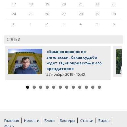
17
18
19
20
21
22
23
24
25
26
27
28
29
30
31
1
2
3
4
5
6
СТАТЬИ
«Зимняя вишня» по-
энгельсски. Какая судьба
ждет ТЦ «Покровскъ» и его
арендаторов
27 ноября 2019 - 15:40
Главная
Новости
Блоги
Блогеры
Статьи
Видео
Фото