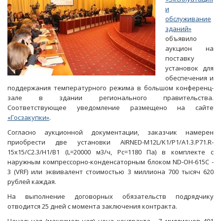
и
обслуживание
зданий»
объявило
аукцион на
поставку
установок для
обеспечения и
поддержания температурного режима в большом конференц-
зале в здании регионального правительства.
Соответствующее уведомление размещено на сайте
«Госзакупки»
.
Согласно аукционной документации, заказчик намерен
приобрести две установки AIRNED-M12L/K1/P1/A1.3.P71.R-
15x15/C2.3/H1/B1 (L=20000 м3/ч, Pc=1180 Па) в комплекте с
наружным компрессорно-конденсаторным блоком ND-OH-615С -
3 (VRF) или эквивалент стоимостью 3 миллиона 700 тысяч 620
рублей каждая.
На выполнение договорных обязательств подрядчику
отводится 25 дней с момента заключения контракта.