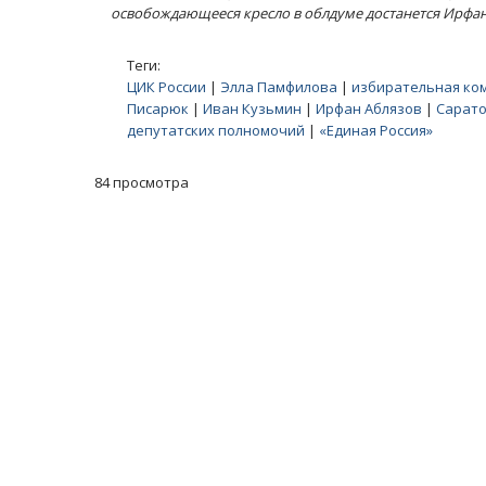
освобождающееся кресло в облдуме достанется Ирфан
Теги:
ЦИК России
|
Элла Памфилова
|
избирательная ком
Писарюк
|
Иван Кузьмин
|
Ирфан Аблязов
|
Сарато
депутатских полномочий
|
«Единая Россия»
84 просмотра