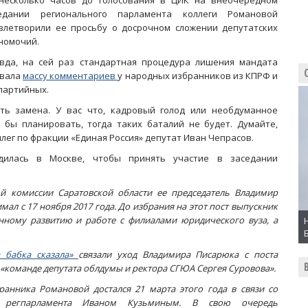
несколько часов до голосования в ЦИК на внеочередном
едании регионального парламента коллеги Романовой
влетворили ее просьбу о досрочном сложении депутатских
номочий.
вда, на сей раз стандартная процедура лишения мандата
вала
массу комментариев
у народных избранников из КПРФ и
партийных.
ть замена. У вас что, кадровый голод или необдуманное
бы планировать, тогда таких баталий не будет. Думайте,
ллег по фракции «Единая Россия» депутат Иван Чепрасов.
дилась в Москве, чтобы принять участие в заседании
й комиссии Саратовской области ее председатель Владимир
ал с 17 ноября 2017 года. До избрания на этот пост выпускник
ному развитию и работе с филиалами юридического вуза, а
а бабка сказала»
связали уход Владимира Писарюка с поста
«команде депутата облдумы и ректора СГЮА Сергея Суровова».
ранника Романовой достался 21 марта этого года в связи со
м регпарламента Иваном Кузьминым. В свою очередь