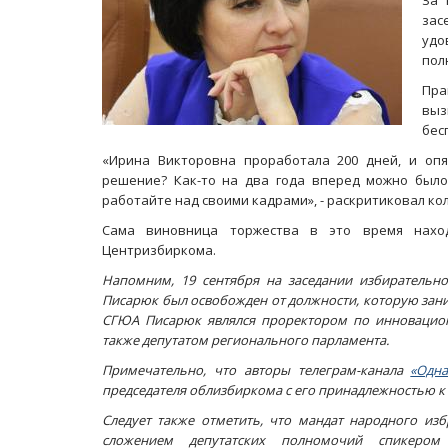
За 
зас
удо
пол
Пра
выз
бес
«Ирина Викторовна проработала 200 дней, и опя
решение? Как-то на два года вперед можно было 
работайте над своими кадрами», - раскритиковал ко
Сама виновница торжества в это время нахо
Центризбиркома.
Напомним, 19 сентября на заседании избирательно
Писарюк был освобожден от должности, которую заним
СГЮА Писарюк являлся проректором по инновацион
также депутатом регионального парламента.
Примечательно, что авторы телеграм-канала
«Одн
председателя облизбиркома с его принадлежностью к 
Следует также отметить, что мандат народного изб
сложением депутатских полномочий спикеро