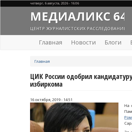
Перейти
четверг, 6 августа, 2026 - 16:06
к
МЕДИАЛИКС 64
основному
содержанию
ЦЕНТР ЖУРНАЛИСТСКИХ РАССЛЕДОВАНИЙ
Главная
Новости
Блоги
Вы
Главная
здесь
ЦИК России одобрил кандидатуру
избиркома
16 октября, 2019 - 14:51
На 
Па
Ром
Сар