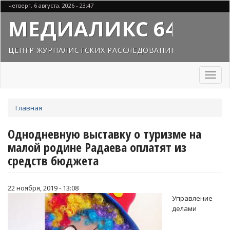
Перейти
четверг, 6 августа, 2026 - 23:47
к
МЕДИАЛИКС 64
основному
содержанию
ЦЕНТР ЖУРНАЛИСТСКИХ РАССЛЕДОВАНИЙ
Toggl
naviga
Вы
Главная
здесь
Однодневную выставку о туризме на
малой родине Радаева оплатят из
средств бюджета
22 ноября, 2019 - 13:08
Управление
делами