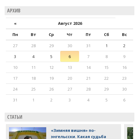
АРХИВ
«
Август 2026
Пн
Вт
Ср
Чт
Пт
Сб
Вс
27
28
29
30
31
1
2
3
4
5
6
7
8
9
10
11
12
13
14
15
16
17
18
19
20
21
22
23
24
25
26
27
28
29
30
31
1
2
3
4
5
6
СТАТЬИ
«Зимняя вишня» по-
энгельсски. Какая судьба