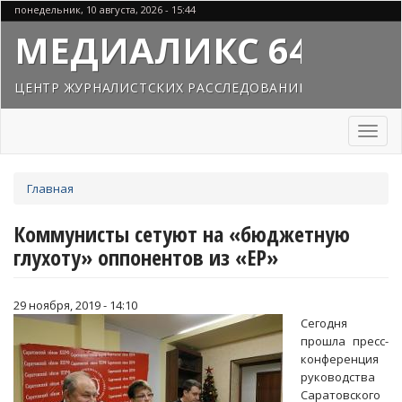
Перейти
понедельник, 10 августа, 2026 - 15:44
к
МЕДИАЛИКС 64
основному
содержанию
ЦЕНТР ЖУРНАЛИСТСКИХ РАССЛЕДОВАНИЙ
Toggl
naviga
Вы
Главная
здесь
Коммунисты сетуют на «бюджетную
глухоту» оппонентов из «ЕР»
29 ноября, 2019 - 14:10
Сегодня
прошла пресс-
конференция
руководства
Саратовского