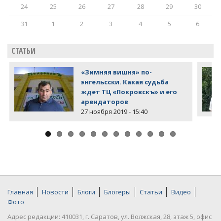
24
25
26
27
28
29
30
31
1
2
3
4
5
6
СТАТЬИ
«Зимняя вишня» по-
энгельсски. Какая судьба
ждет ТЦ «Покровскъ» и его
арендаторов
27 ноября 2019 - 15:40
Главная
Новости
Блоги
Блогеры
Статьи
Видео
Фото
Адрес редакции: 410031, г. Саратов, ул. Волжская, 28, этаж 5, офис