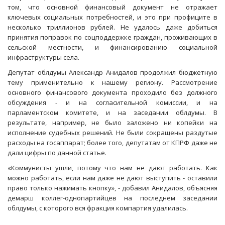
том, что основной финансовый документ не отражает
ключевых социальных потребностей, и это при профиците в
несколько триллионов рублей. Не удалось даже добиться
принятия поправок по соцподдержке граждан, проживающих в
сельской местности, и финансированию социальной
инфраструктуры села.
Депутат облдумы Александр Анидалов продолжил бюджетную
тему применительно к нашему региону. Рассмотрение
основного финансового документа проходило без должного
обсуждения - и на согласительной комиссии, и на
парламентском комитете, и на заседании облдумы. В
результате, например, не было заложено ни копейки на
исполнение судебных решений. Не были сокращены раздутые
расходы на госаппарат; более того, депутатам от КПРФ даже не
дали цифры по данной статье.
«Коммунисты ушли, потому что нам не дают работать. Как
можно работать, если нам даже не дают выступить - оставили
право только нажимать кнопку», - добавил Анидалов, объясняя
демарш коллег-однопартийцев на последнем заседании
облдумы, с которого вся фракция компартия удалилась.