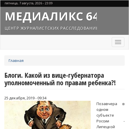
Перейти
пятница, 7 августа, 2026 - 23:09
к
МЕДИАЛИКС 64
основному
содержанию
ЦЕНТР ЖУРНАЛИСТСКИХ РАССЛЕДОВАНИЙ
Toggl
naviga
Вы
Главная
здесь
Блоги. Какой из вице-губернатора
уполномоченный по правам ребенка?!
25 декабря, 2019 - 09:34
Позавчера в
одном
субъекте
России -
Липецкой