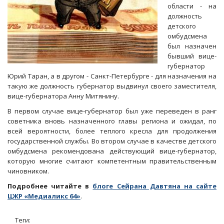
области - на
должность
детского
омбудсмена
был назначен
бывший вице-
губернатор
Юрий Таран, а в другом - Санкт-Петербурге - для назначения на
такую же должность губернатор выдвинул своего заместителя,
вице-губернатора Анну Митянину.
В первом случае вице-губернатор был уже переведен в ранг
советника вновь назначенного главы региона и ожидал, по
всей вероятности, более теплого кресла для продолжения
государственной службы. Во втором случае в качестве детского
омбудсмена рекомендована действующий вице-губернатор,
которую многие считают компетентным правительственным
чиновником.
Подробнее читайте в
блоге Сейрана Давтяна на сайте
ЦЖР «Медиаликс 64»
.
Теги: