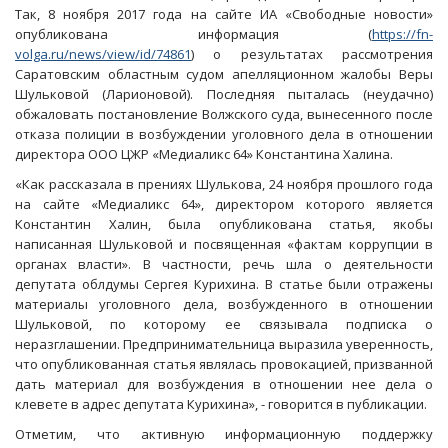
Так, 8 ноября 2017 года на сайте ИА «Свободные новости»
опубликована информация (
https://fn-
volga.ru/news/view/id/74861
) о результатах рассмотрения
Саратовским областным судом апелляционном жалобы Веры
Шульковой (Ларионовой). Последняя пыталась (неудачно)
обжаловать постановление Волжского суда, вынесенного после
отказа полиции в возбуждении уголовного дела в отношении
директора ООО ЦЖР «Медиаликс 64» Константина Халина.
«Как рассказала в прениях Шулькова, 24 ноября прошлого года
на сайте «Медиаликс 64», директором которого является
Константин Халин, была опубликована статья, якобы
написанная Шульковой и посвященная «фактам коррупции в
органах власти». В частности, речь шла о деятельности
депутата облдумы Сергея Курихина. В статье были отражены
материалы уголовного дела, возбужденного в отношении
Шульковой, по которому ее связывала подписка о
неразглашении. Предпринимательница выразила уверенность,
что опубликованная статья являлась провокацией, призванной
дать материал для возбуждения в отношении нее дела о
клевете в адрес депутата Курихина», - говорится в публикации.
Отметим, что активную информационную поддержку