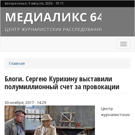
Перейти
воскресенье, 9 августа, 2026 - 19:11
к
МЕДИАЛИКС 64
основному
содержанию
ЦЕНТР ЖУРНАЛИСТСКИХ РАССЛЕДОВАНИЙ
Toggl
naviga
Вы
Главная
здесь
Блоги. Сергею Курихину выставили
полумиллионный счет за провокации
30 ноября, 2017 - 14:29
Центр
журналистских