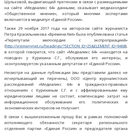
Шульковой, выдвигающей претензии в связи с размещаемыми
на сайте «Медиаликс 64» данными, оказывает медиахолдинг
«Общественное мнение», который многими экспертами
включается в медиапул «Единой России».
Также 29 ноября 2017 года на авторском сайте журналиста
Петра Красильникова «Времени Net» была опубликована статья
«Перепутали милосердие с экспроприацией»
(
http://vremenynet.ru/headings/?SECTION_ID=25&ELEMENT_ID=9468
),
в которой говорится, что сайт «Медиаликс 64» «находится на
поводке» у Курихина С.Г., обслуживая его интересы, и
«контролируется» указанным депутатом от «Единой России».
Несмотря на данные публикации (мы представили далеко не
исчерпывающий их перечень), ООО «Центр журналистских
расследований «Медиаликс 64» в гражданско-правовых
отношениях с Курихиным С.Г. и с аффилированными ему
юридическими лицами не состоит, компенсацию затрат на
информационное обслуживание его политических и
экономических интересов не получает.
В связи с вышеизложенным прошу Вас в рамках полномочий
исполняющего обязанности секретаря регионального
отделения партии «Единая Россия» и председателя органа