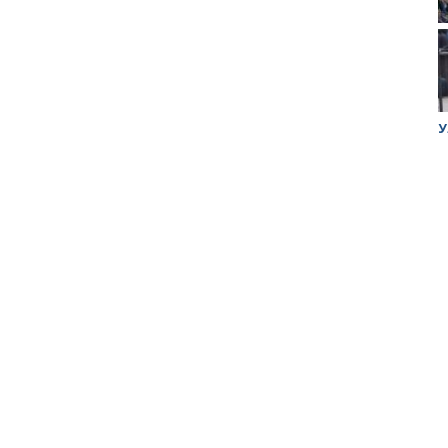
ук убийцы
Митинг против планов Росатома по
У
строительству завода в Горном