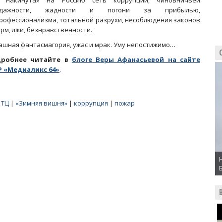
 накинутая на Россию сеть коррупции, чиновничьей
одажности, жадности и погони за прибылью,
рофессионализма, тотальной разрухи, несоблюдения законов
орм, лжи, безнравственности.
ашная фантасмагория, ужас и мрак. Уму непостижимо…
дробнее читайте в
блоге Веры Афанасьевой на сайте
 «Медиаликс 64»
.
 ТЦ
|
«Зимняя вишня»
|
коррупция
|
пожар