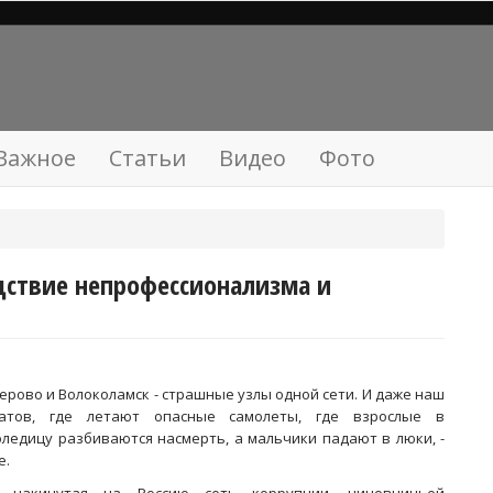
Важное
Статьи
Видео
Фото
едствие непрофессионализма и
ерово и Волоколамск - страшные узлы одной сети. И даже наш
атов, где летают опасные самолеты, где взрослые в
оледицу разбиваются насмерть, а мальчики падают в люки, -
е.