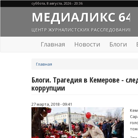
Перейти
суббота, 8 августа, 2026 - 20:36
к
МЕДИАЛИКС 64
основному
содержанию
ЦЕНТР ЖУРНАЛИСТСКИХ РАССЛЕДОВАНИЙ
Главная
Новости
Блоги
Вы
Главная
здесь
Блоги. Трагедия в Кемерове - сл
коррупции
27 марта, 2018 - 09:41
Кем
Сар
гол
тож