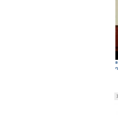
лаган»
На обсуждении проекта завода в Горном едва не
В
случилась потасовка
г