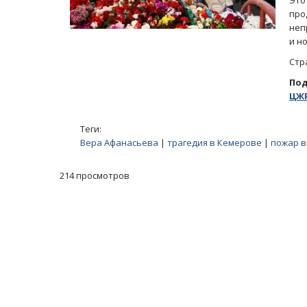
Это
пр
неп
и н
Стр
По
ЦЖР
Теги:
Вера Афанасьева
|
трагедия в Кемерове
|
пожар в
214 просмотров