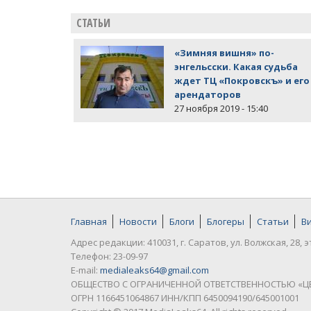
СТАТЬИ
«Зимняя вишня» по-
энгельсски. Какая судьба
ждет ТЦ «Покровскъ» и его
арендаторов
27 ноября 2019 - 15:40
Главная
Новости
Блоги
Блогеры
Статьи
В
Адрес редакции: 410031, г. Саратов, ул. Волжская, 28, э
Телефон: 23-09-97
E-mail:
medialeaks64@gmail.com
ОБЩЕСТВО С ОГРАНИЧЕННОЙ ОТВЕТСТВЕННОСТЬЮ «Ц
ОГРН 1166451064867 ИНН/КПП 6450094190/645001001