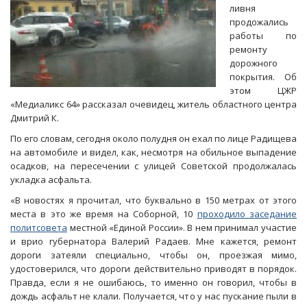
ливня
продожались
работы по
ремонту
дорожного
покрытия. Об
этом ЦЖР
«Медиаликс 64» рассказал очевидец, житель областного центра
Дмитрий К.
По его словам, сегодня около полудня он ехал по лице Радищева
на автомобиле и видел, как, несмотря на обильное выпадение
осадков, на пересечении с улицей Советской продолжалась
укладка асфальта.
«В новостях я прочитал, что буквально в 150 метрах от этого
места в это же время на Соборной, 10
проходило заседание
политсовета
местной «Единой России». В нем принимал участие
и врио губернатора Валерий Радаев. Мне кажется, ремонт
дороги затеяли специально, чтобы он, проезжая мимо,
удостоверился, что дороги действительно приводят в порядок.
Правда, если я не ошибаюсь, то именно он говорил, чтобы в
дождь асфальт не клали. Получается, что у нас пускание пыли в