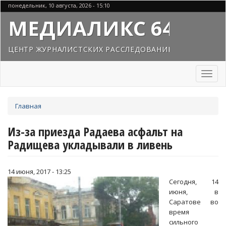
Перейти
понедельник, 10 августа, 2026 - 15:10
к
МЕДИАЛИКС 64
основному
содержанию
ЦЕНТР ЖУРНАЛИСТСКИХ РАССЛЕДОВАНИЙ
Toggl
naviga
Вы
Главная
здесь
Из-за приезда Радаева асфальт на
Радищева укладывали в ливень
14 июня, 2017 - 13:25
Сегодня, 14
июня, в
Саратове во
время
сильного