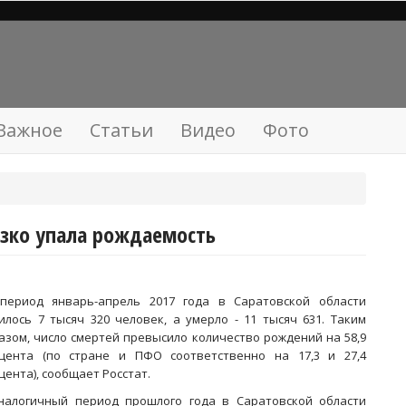
Важное
Статьи
Видео
Фото
резко упала рождаемость
период январь-апрель 2017 года в Саратовской области
илось 7 тысяч 320 человек, а умерло - 11 тысяч 631. Таким
азом, число смертей превысило количество рождений на 58,9
цента (по стране и ПФО соответственно на 17,3 и 27,4
цента), сообщает Росстат.
налогичный период прошлого года в Саратовской области