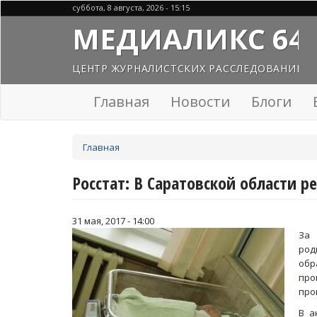
Перейти
суббота, 8 августа, 2026 - 15:15
к
МЕДИАЛИКС 64
основному
содержанию
ЦЕНТР ЖУРНАЛИСТСКИХ РАССЛЕДОВАНИЙ
Главная
Новости
Блоги
Вы
Главная
здесь
Росстат: В Саратовской области 
31 мая, 2017 - 14:00
За 
род
обр
про
про
В а