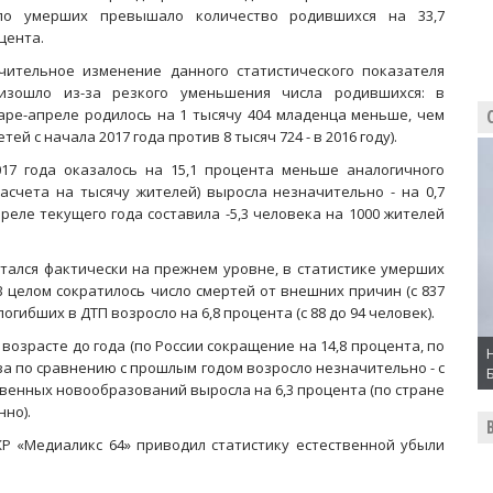
ло умерших превышало количество родившихся на 33,7
цента.
чительное изменение данного статистического показателя
изошло из-за резкого уменьшения числа родившихся: в
аре-апреле родилось на 1 тысячу 404 младенца меньше, чем
ей с начала 2017 года против 8 тысяч 724 - в 2016 году).
17 года оказалось на 15,1 процента меньше аналогичного
расчета на тысячу жителей) выросла незначительно - на 0,7
реле текущего года составила -5,3 человека на 1000 жителей
стался фактически на прежнем уровне, в статистике умерших
 целом сократилось число смертей от внешних причин (с 837
 погибших в ДТП возросло на 6,8 процента (с 88 до 94 человек).
возрасте до года (по России сокращение на 14,8 процента, по
еза по сравнению с прошлым годом возросло незначительно - с
ственных новообразований выросла на 6,3 процента (по стране
нно).
 «Медиаликс 64» приводил статистику естественной убыли