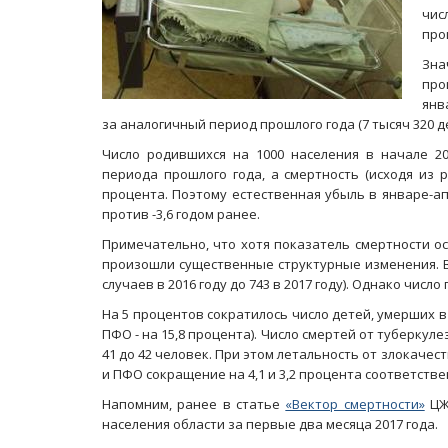
чис
про
Зна
про
янв
за аналогичный период прошлого года (7 тысяч 320 дет
Число родившихся на 1000 населения в начале 20
периода прошлого года, а смертность (исходя из 
процента. Поэтому естественная убыль в январе-ап
против -3,6 годом ранее.
Примечательно, что хотя показатель смертности о
произошли существенные структурные изменения. В
случаев в 2016 году до 743 в 2017 году). Однако число
На 5 процентов сократилось число детей, умерших в 
ПФО - на 15,8 процента). Число смертей от туберкул
41 до 42 человек. При этом летальность от злокаче
и ПФО сокращение на 4,1 и 3,2 процента соответстве
Напомним, ранее в статье
«Вектор смертности»
ЦЖР
населения области за первые два месяца 2017 года.