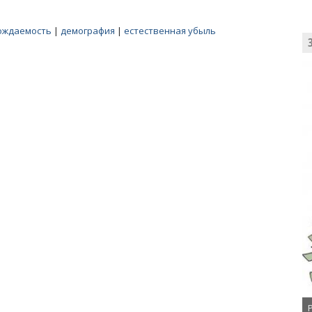
ождаемость
|
демография
|
естественная убыль