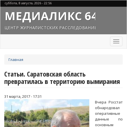
Перейти
суббота, 8 августа, 2026 - 22:56
к
МЕДИАЛИКС 64
основному
содержанию
ЦЕНТР ЖУРНАЛИСТСКИХ РАССЛЕДОВАНИЙ
Toggl
naviga
Вы
Главная
здесь
Статьи. Саратовская область
превратилась в территорию вымирания
31 марта, 2017 - 17:31
Вчера Росстат
обнародовал
оперативные
данные по
основным