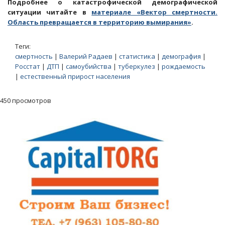
Подробнее о катастрофической демографической
ситуации читайте в
материале «Вектор смертности.
Область превращается в территорию вымирания»
.
Теги:
смертность
|
Валерий Радаев
|
статистика
|
демография
|
Росстат
|
ДТП
|
самоубийства
|
туберкулез
|
рождаемость
|
естественный прирост населения
450 просмотров