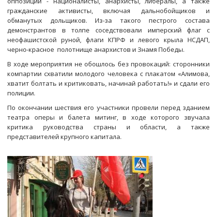
оппозиции - националисты, анархисты, либералы, а также
гражданские активисты, включая дальнобойщиков и
обманутых дольщиков. Из-за такого пестрого состава
демонстрантов в толпе соседствовали имперский флаг с
неофашистской руной, флаги КПРФ и левого крыла НСДАП,
черно-красное полотнище анархистов и Знамя Победы.
В ходе мероприятия не обошлось без провокаций: сторонники
компартии схватили молодого человека с плакатом «Алимова,
хватит болтать и критиковать, начинай работать!» и сдали его
полиции.
По окончании шествия его участники провели перед зданием
театра оперы и балета митинг, в ходе которого звучала
критика руководства страны и области, а также
представителей крупного капитала.