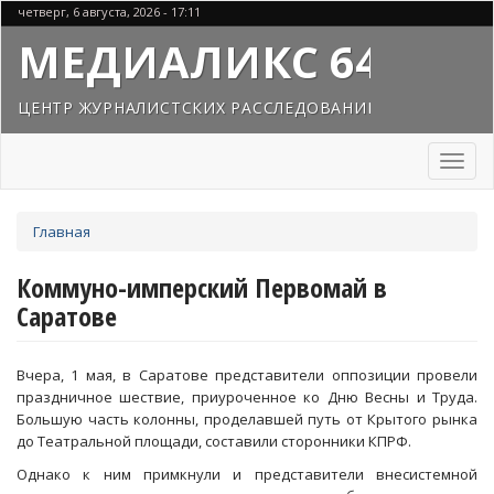
Перейти
четверг, 6 августа, 2026 - 17:11
к
МЕДИАЛИКС 64
основному
содержанию
ЦЕНТР ЖУРНАЛИСТСКИХ РАССЛЕДОВАНИЙ
Toggl
naviga
Вы
Главная
здесь
Коммуно-имперский Первомай в
Саратове
Вчера, 1 мая, в Саратове представители оппозиции провели
праздничное шествие, приуроченное ко Дню Весны и Труда.
Большую часть колонны, проделавшей путь от Крытого рынка
до Театральной площади, составили сторонники КПРФ.
Однако к ним примкнули и представители внесистемной