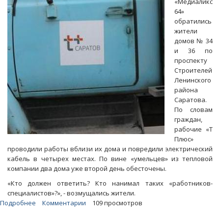
«Медиаликс
в
64»
День
обратились
знаний
жители
домов № 34
и 36 по
проспекту
Строителей
Ленинского
района
Саратова.
По словам
граждан,
рабочие «Т
Плюс»
проводили работы вблизи их дома и повредили электрический
кабель в четырех местах. По вине «умельцев» из тепловой
компании два дома уже второй день обесточены.
«Кто должен ответить? Кто нанимал таких «работников-
специалистов»?», - возмущались жители.
Подробнее
о
Комментарии
109 просмотров
«Умельцы»