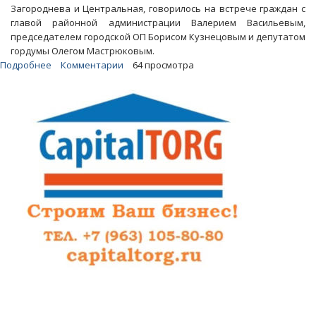
Загороднева и Центральная, говорилось на встрече граждан с
главой районной администрации Валерием Васильевым,
председателем городской ОП Борисом Кузнецовым и депутатом
гордумы Олегом Мастрюковым.
Подробнее
о
Комментарии
64 просмотра
В
поселке
Техстекло
может
появиться
шахматный
клуб