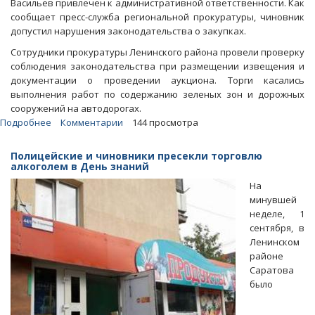
Васильев привлечен к административной ответственности. Как
сообщает пресс-служба региональной прокуратуры, чиновник
допустил нарушения законодательства о закупках.
Сотрудники прокуратуры Ленинского района провели проверку
соблюдения законодательства при размещении извещения и
документации о проведении аукциона. Торги касались
выполнения работ по содержанию зеленых зон и дорожных
сооружений на автодорогах.
Подробнее
о
Комментарии
144 просмотра
Валерий
Васильев
Полицейские и чиновники пресекли торговлю
оштрафован
алкоголем в День знаний
за
На
нарушения
минувшей
при
неделе, 1
проведении
сентября, в
торгов
Ленинском
районе
Саратова
было