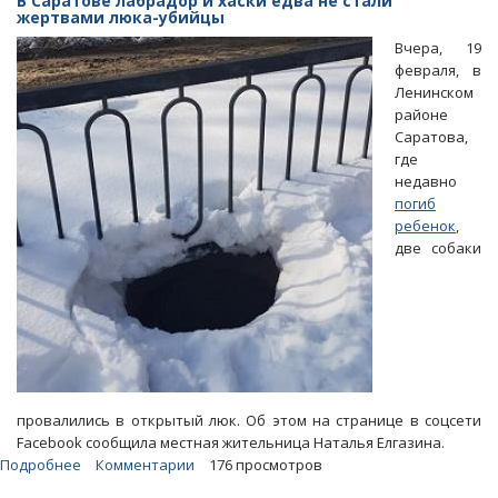
В Саратове лабрадор и хаски едва не стали
двух
жертвами люка-убийцы
лет
Вчера, 19
выбивал
февраля, в
из
Ленинском
мэрии
районе
деньги
Саратова,
за
где
содержание
недавно
погорельцев
погиб
ребенок
,
две собаки
провалились в открытый люк. Об этом на странице в соцсети
Facebook сообщила местная жительница Наталья Елгазина.
Подробнее
о
Комментарии
176 просмотров
В