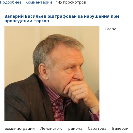
Подробнее
о
Комментарии
145 просмотров
Мэрия
Саратова
Валерий Васильев оштрафован за нарушения при
не
проведении торгов
обещает
Глава
помочь
лишенной
Нового
года
пенсионерке
администрации Ленинского района Саратова Валерий