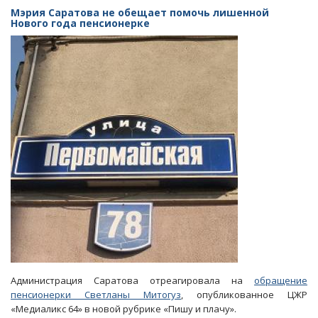
Саратове
Мэрия Саратова не обещает помочь лишенной
лабрадор
Нового года пенсионерке
и
хаски
едва
не
стали
жертвами
люка-
убийцы
Администрация Саратова отреагировала на
обращение
пенсионерки Светланы Митогуз
, опубликованное ЦЖР
«Медиаликс 64» в новой рубрике «Пишу и плачу».