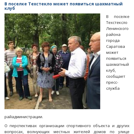
из
В поселке Техстекло может появиться шахматный
«Т
клуб
Плюс»
В поселке
оставили
Техстексло
без
Ленинского
света
района
дома
города
в
Саратова
Ленинском
может
районе
появиться
шахматный
клуб,
сообщает
пресс-
служба
райадминистрации.
О перспективах организации спортивного объекта и других
вопросах, волнующих местных жителей домов по улице