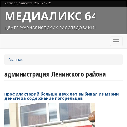
Перейти
четверг, 6 августа, 2026 - 12:21
к
МЕДИАЛИКС 64
основному
содержанию
ЦЕНТР ЖУРНАЛИСТСКИХ РАССЛЕДОВАНИЙ
Toggl
naviga
Вы
Главная
здесь
администрация Ленинского района
Профилакторий больше двух лет выбивал из мэрии
деньги за содержание погорельцев