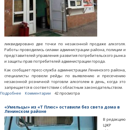
ликвидировано две точки по незаконной продаже алкоголя.
Работы проводились силами администрации района, полиции и
представителей управления развития потребительского рынка
и защиты прав потребителей администрации города.
Как сообщает пресс-служба администрации Ленинского района,
специалисты провели рейды по выявлению и пресечению
незаконной розничной торговли алкоголем в день, когда это
запрещается в соответствии с областным законодательством.
Подробнее
о
Комментарии
42 просмотра
Полицейские
и
«Умельцы» из «Т Плюс» оставили без света дома в
чиновники
Ленинском районе
пресекли
В редакцию
торговлю
ЦЖР
алкоголем