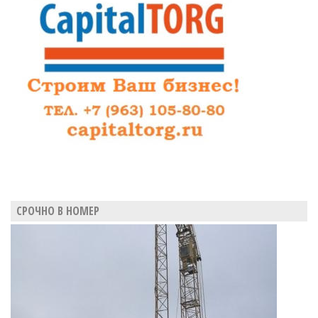
ремонт
Большого
зала
заседаний
26
миллионов
СРОЧНО В НОМЕР