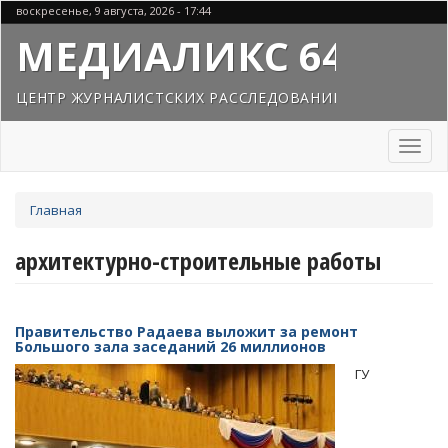
Перейти
воскресенье, 9 августа, 2026 - 17:44
к
МЕДИАЛИКС 64
основному
содержанию
ЦЕНТР ЖУРНАЛИСТСКИХ РАССЛЕДОВАНИЙ
Toggl
naviga
Вы
Главная
здесь
архитектурно-строительные работы
Правительство Радаева выложит за ремонт
Большого зала заседаний 26 миллионов
ГУ