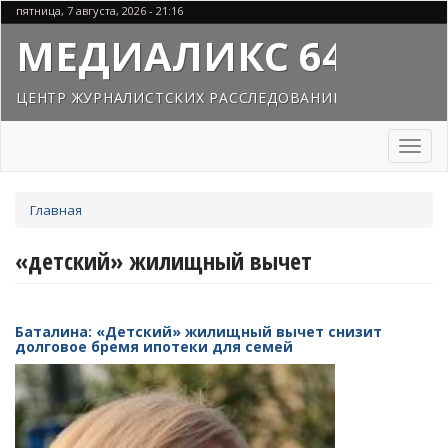
Перейти
пятница, 7 августа, 2026 - 21:16
к
МЕДИАЛИКС 64
основному
содержанию
ЦЕНТР ЖУРНАЛИСТСКИХ РАССЛЕДОВАНИЙ
Toggl
naviga
Вы
Главная
здесь
«детский» жилищный вычет
Баталина: «Детский» жилищный вычет снизит
долговое бремя ипотеки для семей