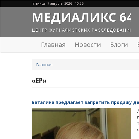
Перейти
пятница, 7 августа, 2026 - 10:35
к
МЕДИАЛИКС 64
основному
содержанию
ЦЕНТР ЖУРНАЛИСТСКИХ РАССЛЕДОВАНИЙ
Главная
Новости
Блоги
Вы
Главная
здесь
«ЕР»
Баталина предлагает запретить продажу д