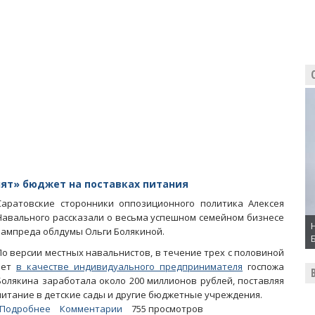
Баталина
предлагает
запретить
продажу
детям
никотиносодержащих
жвачек
и
леденцов
ят» бюджет на поставках питания
Саратовские сторонники оппозиционного политика Алексея
Навального рассказали о весьма успешном семейном бизнесе
зампреда облдумы Ольги Болякиной.
По версии местных навальнистов, в течение трех с половиной
лет
в качестве индивидуального предпринимателя
госпожа
Болякина заработала около 200 миллионов рублей, поставляя
питание в детские сады и другие бюджетные учреждения.
Подробнее
о
Комментарии
755 просмотров