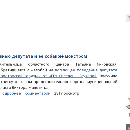
Зампред
облдумы
Болякина
и
ее
семья
«пилят»
бюджет
на
поставках
знью депутата и ее собакой-монстром
питания
Жительница областного центра Татьяна Янковская,
обратившаяся с жалобой на
вопиющее поведение депутата
Саратовской гордумы от «ЕР» Светланы Глуховой
, получила
отписку от главы представительного органа муниципальной
власти Виктора Малетина.
Подробнее
о
Комментарии
281 просмотр
В
гордуме
не
нашли
связи
между