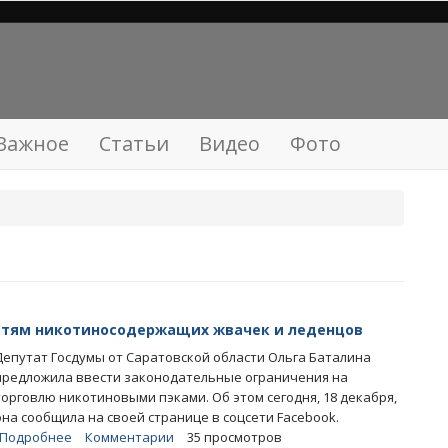
Важное
Статьи
Видео
Фото
етям никотиносодержащих жвачек и леденцов
Депутат Госдумы от Саратовской области Ольга Баталина
предложила ввести законодательные ограничения на
торговлю никотиновыми пэками. Об этом сегодня, 18 декабря,
она сообщила на своей странице в соцсети Facebook.
Подробнее
о
Комментарии
35 просмотров