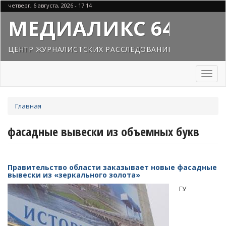
Перейти
четверг, 6 августа, 2026 - 17:14
к
МЕДИАЛИКС 64
основному
содержанию
ЦЕНТР ЖУРНАЛИСТСКИХ РАССЛЕДОВАНИЙ
Toggl
naviga
Вы
Главная
здесь
фасадные вывески из объемных букв
Правительство области заказывает новые фасадные
вывески из «зеркального золота»
ГУ