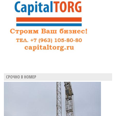
фасадные
вывески
из
«зеркального
золота»
СРОЧНО В НОМЕР